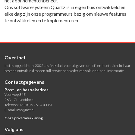
het abonnementenbeheer.
Ons softwaresysteem Quartz is in eigen huis ontwikkeld en
elke dag zijn onze programmeurs bezig om nieuwe features
te ontwikkelen en te implementeren.
Over inct
inct is opgericht in 2002 als 'vakblad voor uitgeven en ict' en heeft zich in haar
bestaan ontwikkeld tot een full service aanbieder van vakkennis en -informatie.
Contactgegevens
Post- en bezoekadres
Veenweg 34E
2631 CL Nootdorp
Telefoon: +31 (0)6 26 24 41 83
E-mail:
info@inct.nl
Onze privacyverklaring
Volg ons