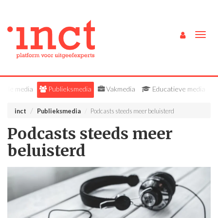
Togg
navig
Alle media
Publieksmedia
Vakmedia
Educatieve media
inct
Publieksmedia
Podcasts steeds meer beluisterd
Podcasts steeds meer
beluisterd