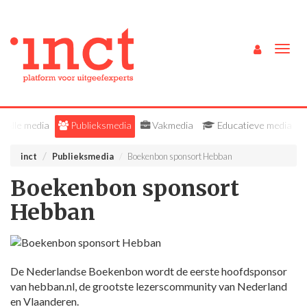
Togg
navig
Alle media
Publieksmedia
Vakmedia
Educatieve media
inct
Publieksmedia
Boekenbon sponsort Hebban
Boekenbon sponsort
Hebban
De Nederlandse Boekenbon wordt de eerste hoofdsponsor
van hebban.nl, de grootste lezerscommunity van Nederland
en Vlaanderen.