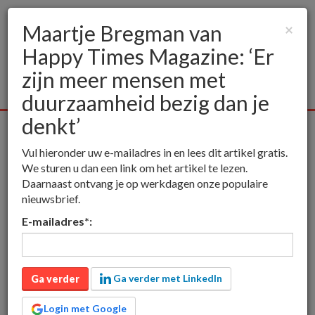
Maartje Bregman van
×
Happy Times Magazine: ‘Er
Togg
navig
zijn meer mensen met
duurzaamheid bezig dan je
denkt’
Alle media
Publieksmedia
Vakmedia
Educatieve media
Vul hieronder uw e-mailadres in en lees dit artikel gratis.
inct
Publieksmedia
Maartje Bregman van Happy Times
We sturen u dan een link om het artikel te lezen.
Magazine: ‘Er zijn meer mensen met duurzaamheid bezig dan je denkt’
Daarnaast ontvang je op werkdagen onze populaire
nieuwsbrief.
Maartje Bregman van
E-mailadres
*
:
Happy Times Magazine:
‘Er zijn meer mensen met
duurzaamheid bezig dan
Ga verder met LinkedIn
Ga verder
je denkt’
Login met Google