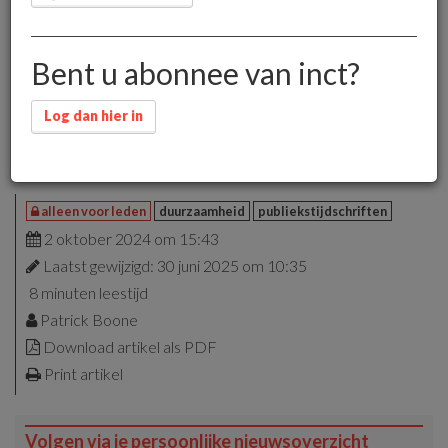
Bent u abonnee van inct?
Maartje Bregman richtte in 2023 Happy Times op. Een
Log dan hier in
platform waar positief nieuws over duurzaamheid
gepubliceerd wordt. “Er zijn veel mensen bezig met
duurzaamheid en dat vergeten we vaak te vertellen.”
alleen voor leden
duurzaamheid
publiekstijdschriften
2 oktober 2024 om 15:43
Laatst gewijzigd: 30 juni 2025 om 10:35
8 minuten leestijd
Patrick Boone
Download artikel als PDF
Print artikel
Volgen via je persoonlijke nieuwsoverzicht