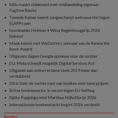
KBb maakt statement over mishandeling eigenaar
Fugitive Books
Tweede Kamer neemt aangescherpt wetsvoorstel tegen
SLAPPs aan
Nominaties Hebban • Winq Regenboogprijs 2026
bekend
Maak kennis met WeDaVinci, winnaar van de Renew the
Book Award
Uitgevers dagen Google opnieuw voor de rechter
EU: Meta schendt mogelijk Digital Services Act
Uitgaven aan online reclame sinds 2019 meer dan
verdubbeld
Dit is Slak: de zachte kant van boeken wint twee prijzen
Britse boekensector in verzet tegen EU-heffing
Djûke Poppinga wint Martinus Nijhoffprijs 2026
Internationale boekenmarkt begint 2026 verdeeld
Socho