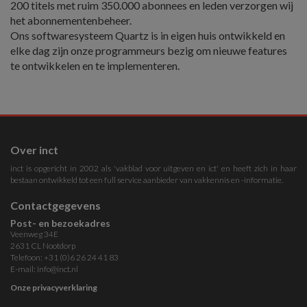
200 titels met ruim 350.000 abonnees en leden verzorgen wij
het abonnementenbeheer.
Ons softwaresysteem Quartz is in eigen huis ontwikkeld en
elke dag zijn onze programmeurs bezig om nieuwe features
te ontwikkelen en te implementeren.
Over inct
inct is opgericht in 2002 als 'vakblad voor uitgeven en ict' en heeft zich in haar
bestaan ontwikkeld tot een full service aanbieder van vakkennis en -informatie.
Contactgegevens
Post- en bezoekadres
Veenweg 34E
2631 CL Nootdorp
Telefoon: +31 (0)6 26 24 41 83
E-mail:
info@inct.nl
Onze privacyverklaring