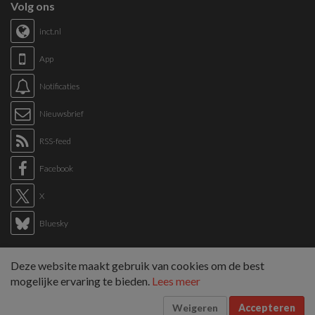
Volg ons
inct.nl
App
Notificaties
Nieuwsbrief
RSS-feed
Facebook
X
Bluesky
Links
Deze website maakt gebruik van cookies om de best
Sitemap
mogelijke ervaring te bieden.
Lees meer
Tags overzicht
Weigeren
Accepteren