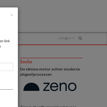
×
inloggen
Search
en link
e
Socho
De slimme motor achter moderne
t
uitgeefprocessen
Zeno is dé softwareoplossing voor