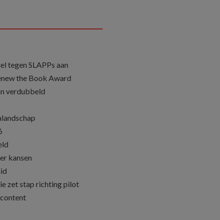
el tegen SLAPPs aan
Renew the Book Award
an verdubbeld
ialandschap
6
eld
eer kansen
id
e zet stap richting pilot
content