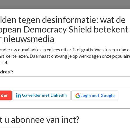
lden tegen desinformatie: wat de
opean Democracy Shield betekent
r nieuwsmedia
nieuw
adverteren
jobs
contact
lid worden
onder uw e-mailadres in en lees dit artikel gratis. We sturen u dan e
artikel te lezen. Daarnaast ontvang je op werkdagen onze populair
rief.
Educatieve media
Nieuwsmedia
Boekhandel
adres
*
:
t de European Democracy Shield betekent voor nieuwsmedia
 desinformatie: wa
Ga verder met LinkedIn
rder
Login met Google
emocracy Shield
 nieuwsmedia
 u abonnee van inct?