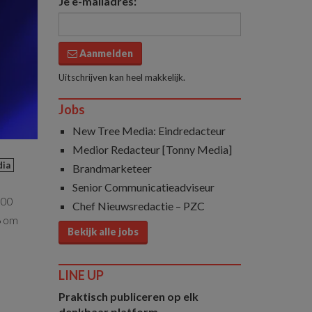
Je e-mailadres:
Aanmelden
Uitschrijven kan heel makkelijk.
Jobs
New Tree Media: Eindredacteur
Medior Redacteur [Tonny Media]
dia
Brandmarketeer
Senior Communicatieadviseur
:00
Chef Nieuwsredactie – PZC
26 om
Bekijk alle jobs
LINE UP
Praktisch publiceren op elk
denkbaar platform