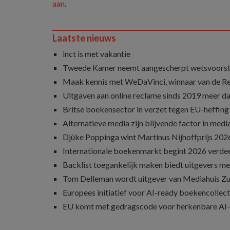
aan
.
Laatste nieuws
inct is met vakantie
Tweede Kamer neemt aangescherpt wetsvoorst
Maak kennis met WeDaVinci, winnaar van de 
Uitgaven aan online reclame sinds 2019 meer d
Britse boekensector in verzet tegen EU-heffing
Alternatieve media zijn blijvende factor in med
Djûke Poppinga wint Martinus Nijhoffprijs 202
Internationale boekenmarkt begint 2026 verde
Backlist toegankelijk maken biedt uitgevers m
Tom Delleman wordt uitgever van Mediahuis Zu
Europees initiatief voor AI-ready boekencollecti
EU komt met gedragscode voor herkenbare AI-