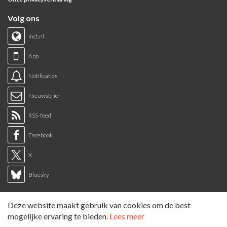
Volg ons
inct.nl
App
Notificaties
Nieuwsbrief
RSS-feed
Facebook
X
Bluesky
Links
Deze website maakt gebruik van cookies om de best
Sitemap
mogelijke ervaring te bieden.
Lees meer
Tags overzicht