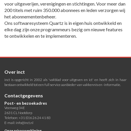
voor uitgeverijen, verenigingen en stichtingen. Voor meer dan
200 titels met ruim 350.000 abonnees en leden verzorgen wij
het abonnementenbeheer.
Ons softwaresysteem Quartz is in eigen huis ontwikkeld en
elke dag zijn onze programmeurs bezig om nieuwe features
te ontwikkelen en te implementeren.
Over inct
inct is opgericht in 2002 als 'vakblad voor uitgeven en ict' en heeft zich in haar
bestaan ontwikkeld tot een full service aanbieder van vakkennis en -informatie.
Contactgegevens
Post- en bezoekadres
Veenweg 34E
2631 CL Nootdorp
Telefoon: +31 (0)6 26 24 41 83
E-mail:
info@inct.nl
Onze privacyverklaring