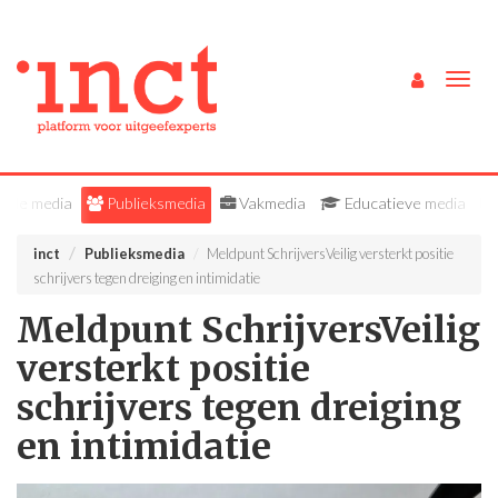
Togg
navig
Alle media
Publieksmedia
Vakmedia
Educatieve media
inct
Publieksmedia
Meldpunt SchrijversVeilig versterkt positie
schrijvers tegen dreiging en intimidatie
Meldpunt SchrijversVeilig
versterkt positie
schrijvers tegen dreiging
en intimidatie