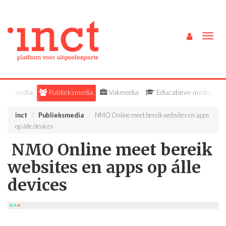
Togg
navig
Alle media
Publieksmedia
Vakmedia
Educatieve media
inct
Publieksmedia
NMO Online meet bereik websites en apps
op álle devices
NMO Online meet bereik
websites en apps op álle
devices