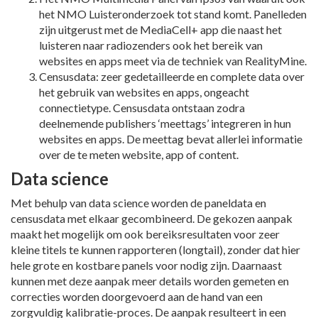
het NMO Luisteronderzoek tot stand komt. Panelleden
zijn uitgerust met de MediaCell+ app die naast het
luisteren naar radiozenders ook het bereik van
websites en apps meet via de techniek van RealityMine.
Censusdata: zeer gedetailleerde en complete data over
het gebruik van websites en apps, ongeacht
connectietype. Censusdata ontstaan zodra
deelnemende publishers ‘meettags’ integreren in hun
websites en apps. De meettag bevat allerlei informatie
over de te meten website, app of content.
Data science
Met behulp van data science worden de paneldata en
censusdata met elkaar gecombineerd. De gekozen aanpak
maakt het mogelijk om ook bereiksresultaten voor zeer
kleine titels te kunnen rapporteren (longtail), zonder dat hier
hele grote en kostbare panels voor nodig zijn. Daarnaast
kunnen met deze aanpak meer details worden gemeten en
correcties worden doorgevoerd aan de hand van een
zorgvuldig kalibratie-proces. De aanpak resulteert in een