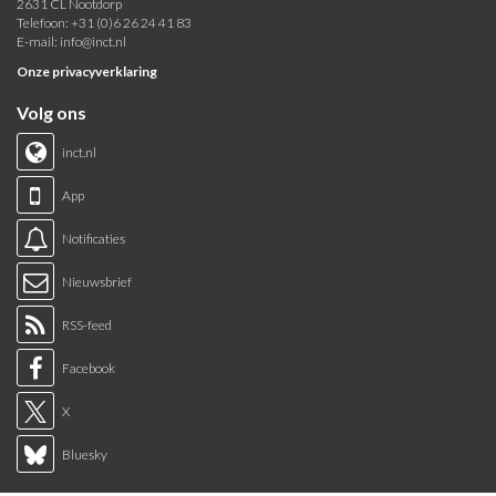
2631 CL Nootdorp
Telefoon: +31 (0)6 26 24 41 83
E-mail:
info@inct.nl
Onze privacyverklaring
Volg ons
inct.nl
App
Notificaties
Nieuwsbrief
RSS-feed
Facebook
X
Bluesky