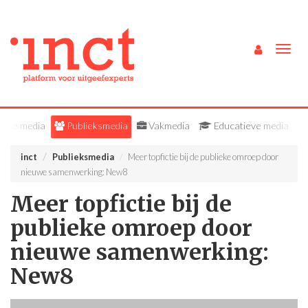
Togg
navig
Alle media
Publieksmedia
Vakmedia
Educatieve media
inct
Publieksmedia
Meer topfictie bij de publieke omroep door
nieuwe samenwerking: New8
Meer topfictie bij de
publieke omroep door
nieuwe samenwerking:
New8