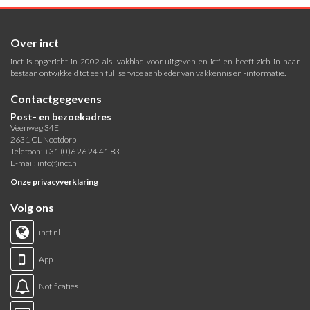
Over inct
inct is opgericht in 2002 als 'vakblad voor uitgeven en ict' en heeft zich in haar
bestaan ontwikkeld tot een full service aanbieder van vakkennis en -informatie.
Contactgegevens
Post- en bezoekadres
Veenweg 34E
2631 CL Nootdorp
Telefoon: +31 (0)6 26 24 41 83
E-mail:
info@inct.nl
Onze privacyverklaring
Volg ons
inct.nl
App
Notificaties