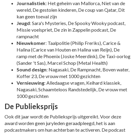
Journalistiek
: Het geheim van Mallorca, Niet van de
wereld, De gestolen kinderen, De coup van Qatar, Dit
kan geen toeval zijn
Jeugd
: Sara's Mysteries, De Spooky Wooky podcast,
Missie voelspriet, De zin in Zappelin podcast, De
rampnacht
Nieuwkomer
: Taalpolitie (Philip Freriks), Carice &
Halina (Carice van Houten en Halina van Reijn), De
ramp met de Phoenix (Joske Meerdink), De Taxi-oorlog
(Sander 't Sas), Marcel Schop (Metal Health)
Sound design
: Nagasaki, De Rampnacht, Boven water,
Koffer 23, De vrouw met 1000 gezichten
Vernieuwing
: Alledaagse vragen, Keihard klassiek,
Nagasaki, Schaamteloos Randstedelijk, De vrouw met
1000 gezichten
De Publieksprijs
Ook dit jaar wordt de Publieksprijs uitgereikt. Voor deze
award worden geen juryleden geraadpleegd, het is aan
podcastmakers om hun achterban te activeren. De podcast