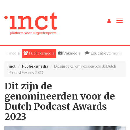
Togg
navig
Alle media
Publieksmedia
Vakmedia
Educatieve media
inct
Publieksmedia
Dit zijn de genomineerden voor de Dutch
Podcast Awards 2023
Dit zijn de
genomineerden voor de
Dutch Podcast Awards
2023