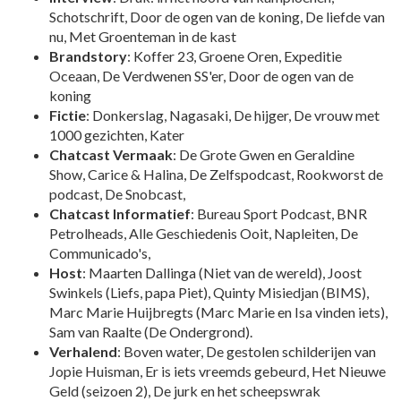
Schotschrift, Door de ogen van de koning, De liefde van
nu, Met Groenteman in de kast
Brandstory
: Koffer 23, Groene Oren, Expeditie
Oceaan, De Verdwenen SS'er, Door de ogen van de
koning
Fictie
: Donkerslag, Nagasaki, De hijger, De vrouw met
1000 gezichten, Kater
Chatcast Vermaak
: De Grote Gwen en Geraldine
Show, Carice & Halina, De Zelfspodcast, Rookworst de
podcast, De Snobcast,
Chatcast Informatief
: Bureau Sport Podcast, BNR
Petrolheads, Alle Geschiedenis Ooit, Napleiten, De
Communicado's,
Host
: Maarten Dallinga (Niet van de wereld), Joost
Swinkels (Liefs, papa Piet), Quinty Misiedjan (BIMS),
Marc Marie Huijbregts (Marc Marie en Isa vinden iets),
Sam van Raalte (De Ondergrond).
Verhalend
: Boven water, De gestolen schilderijen van
Jopie Huisman, Er is iets vreemds gebeurd, Het Nieuwe
Geld (seizoen 2), De jurk en het scheepswrak