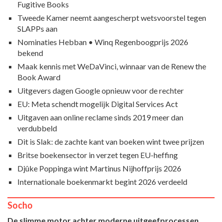
Fugitive Books
Tweede Kamer neemt aangescherpt wetsvoorstel tegen
SLAPPs aan
Nominaties Hebban • Winq Regenboogprijs 2026
bekend
Maak kennis met WeDaVinci, winnaar van de Renew the
Book Award
Uitgevers dagen Google opnieuw voor de rechter
EU: Meta schendt mogelijk Digital Services Act
Uitgaven aan online reclame sinds 2019 meer dan
verdubbeld
Dit is Slak: de zachte kant van boeken wint twee prijzen
Britse boekensector in verzet tegen EU-heffing
Djûke Poppinga wint Martinus Nijhoffprijs 2026
Internationale boekenmarkt begint 2026 verdeeld
Socho
De slimme motor achter moderne uitgeefprocessen