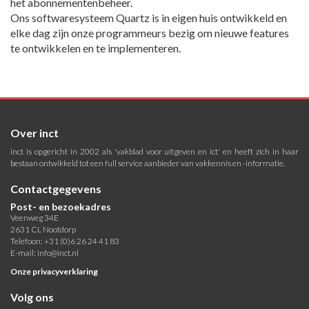
het abonnementenbeheer.
Ons softwaresysteem Quartz is in eigen huis ontwikkeld en
elke dag zijn onze programmeurs bezig om nieuwe features
te ontwikkelen en te implementeren.
Over inct
inct is opgericht in 2002 als 'vakblad voor uitgeven en ict' en heeft zich in haar
bestaan ontwikkeld tot een full service aanbieder van vakkennis en -informatie.
Contactgegevens
Post- en bezoekadres
Veenweg 34E
2631 CL Nootdorp
Telefoon: +31 (0)6 26 24 41 83
E-mail:
info@inct.nl
Onze privacyverklaring
Volg ons