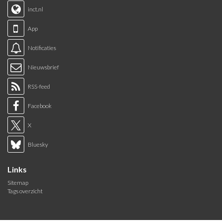
inct.nl
App
Notificaties
Nieuwsbrief
RSS-feed
Facebook
X
Bluesky
Links
Sitemap
Tags overzicht