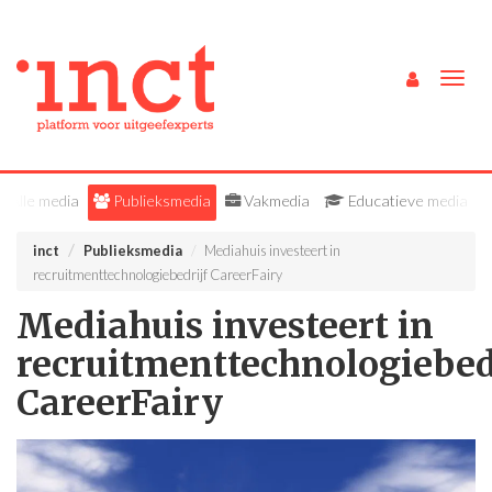
Togg
navig
Alle media
Publieksmedia
Vakmedia
Educatieve media
inct
Publieksmedia
Mediahuis investeert in
recruitmenttechnologiebedrijf CareerFairy
Mediahuis investeert in
recruitmenttechnologiebed
CareerFairy