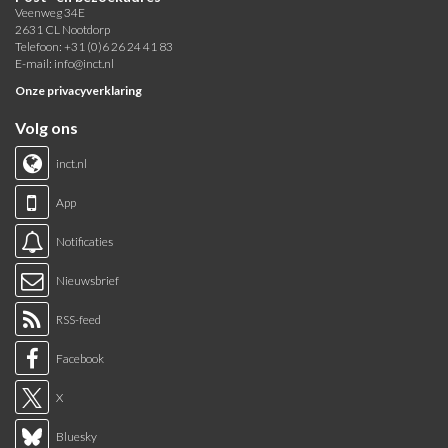
Veenweg 34E
2631 CL Nootdorp
Telefoon: +31 (0)6 26 24 41 83
E-mail:
info@inct.nl
Onze privacyverklaring
Volg ons
inct.nl
App
Notificaties
Nieuwsbrief
RSS-feed
Facebook
X
Bluesky