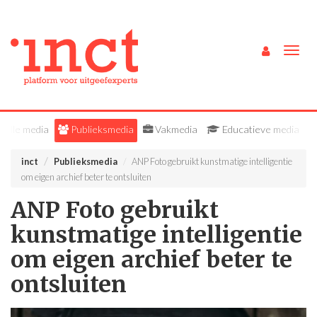
Togg
navig
Alle media
Publieksmedia
Vakmedia
Educatieve media
inct
Publieksmedia
ANP Foto gebruikt kunstmatige intelligentie
om eigen archief beter te ontsluiten
ANP Foto gebruikt
kunstmatige intelligentie
om eigen archief beter te
ontsluiten