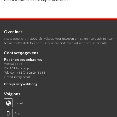
Over inct
inct is opgericht in 2002 als 'vakblad voor uitgeven en ict' en heeft zich in haar
bestaan ontwikkeld tot een full service aanbieder van vakkennis en -informatie.
Contactgegevens
Post- en bezoekadres
Veenweg 34E
2631 CL Nootdorp
Telefoon: +31 (0)6 26 24 41 83
E-mail:
info@inct.nl
Onze privacyverklaring
Volg ons
inct.nl
App