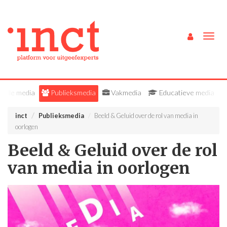
Togg
navig
Alle media
Publieksmedia
Vakmedia
Educatieve media
inct
Publieksmedia
Beeld & Geluid over de rol van media in
oorlogen
Beeld & Geluid over de rol
van media in oorlogen