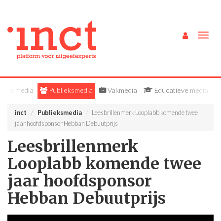
Togg
navig
Alle media
Publieksmedia
Vakmedia
Educatieve media
inct
Publieksmedia
Leesbrillenmerk Looplabb komende twee
jaar hoofdsponsor Hebban Debuutprijs
Leesbrillenmerk
Looplabb komende twee
jaar hoofdsponsor
Hebban Debuutprijs