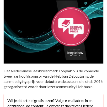
Het Nederlandse leesbrillenmerk Looplabb is de komende
twee jaar hoofdsponsor van de Hebban Debuutprijs, de
aanmoedigingsprijs voor debuterende auteurs die sinds 2016
georganiseerd wordt door lezerscommunity Hebban.nl.
Wil je dit artikel gratis lezen? Vul je e-mailadres in en
ontgrendel de content. Je ontvangt dan tevens iedere