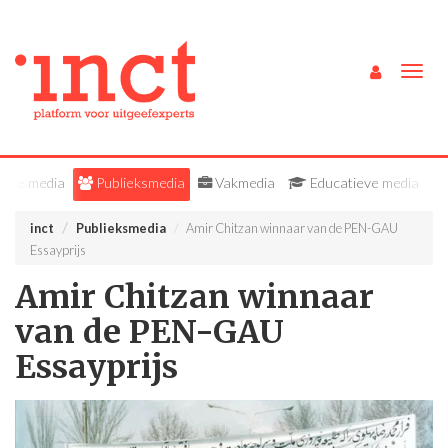
Togg
navig
Alle media
Publieksmedia
Vakmedia
Educatieve media
inct
Publieksmedia
Amir Chitzan winnaar van de PEN-GAU
Essayprijs
Amir Chitzan winnaar
van de PEN-GAU
Essayprijs