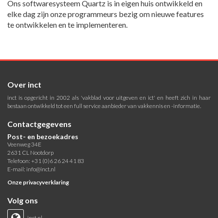
Ons softwaresysteem Quartz is in eigen huis ontwikkeld en
elke dag zijn onze programmeurs bezig om nieuwe features
te ontwikkelen en te implementeren.
Over inct
inct is opgericht in 2002 als 'vakblad voor uitgeven en ict' en heeft zich in haar
bestaan ontwikkeld tot een full service aanbieder van vakkennis en -informatie.
Contactgegevens
Post- en bezoekadres
Veenweg 34E
2631 CL Nootdorp
Telefoon: +31 (0)6 26 24 41 83
E-mail:
info@inct.nl
Onze privacyverklaring
Volg ons