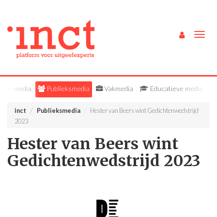
Togg
navig
Alle media
Publieksmedia
Vakmedia
Educatieve media
inct
Publieksmedia
Hester van Beers wint Gedichtenwedstrijd
2023
Hester van Beers wint
Gedichtenwedstrijd 2023