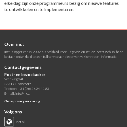
elke dag zijn onze programmeurs bezig om nieuwe features
te ontwikkelen en te implementeren.
Over inct
inct is opgericht in 2002 als 'vakblad voor uitgeven en ict' en heeft zich in haar
bestaan ontwikkeld tot een full service aanbieder van vakkennis en -informatie.
Contactgegevens
Post- en bezoekadres
Veenweg 34E
2631 CL Nootdorp
Telefoon: +31 (0)6 26 24 41 83
E-mail:
info@inct.nl
Onze privacyverklaring
Volg ons
inct.nl