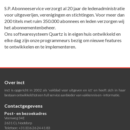
S.P. Abonneeservice verzorgt al 20 jaar de ledenadministratie
voor uitgeverijen, verenigingen en stichtingen. Voor meer dan
200 titels met ruim 350.000 abonnees en leden verzorgen wij
het abonnementenbeheer.
Ons softwaresysteem Quartz is in eigen huis ontwikkeld en
elke dag zijn onze programmeurs bezig om nieuwe features
te ontwikkelen en te implementeren.
Over inct
inct is opgericht in 2002 als 'vakblad voor uitgeven en ict' en heeft zich in haar
bestaan ontwikkeld tot een full service aanbieder van vakkennis en -informatie.
Contactgegevens
Post- en bezoekadres
Veenweg 34E
2631 CL Nootdorp
Telefoon: +31 (0)6 26 24 41 83