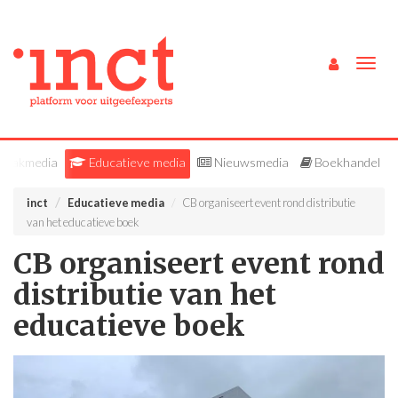
Togg
navig
Vakmedia
Educatieve media
Nieuwsmedia
Boekhandel
inct
Educatieve media
CB organiseert event rond distributie
van het educatieve boek
CB organiseert event rond
distributie van het
educatieve boek