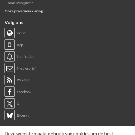
E-mail:
info@inct.nl
Onze privacyverklaring
Volg ons
inct.nl
App
Notificaties
Nieuwsbrief
RSS-feed
Facebook
X
Bluesky
Links
Deze website maakt gebruik van cookies om de best