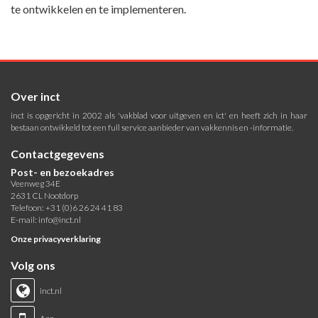
te ontwikkelen en te implementeren.
Over inct
inct is opgericht in 2002 als 'vakblad voor uitgeven en ict' en heeft zich in haar
bestaan ontwikkeld tot een full service aanbieder van vakkennis en -informatie.
Contactgegevens
Post- en bezoekadres
Veenweg 34E
2631 CL Nootdorp
Telefoon: +31 (0)6 26 24 41 83
E-mail:
info@inct.nl
Onze privacyverklaring
Volg ons
inct.nl