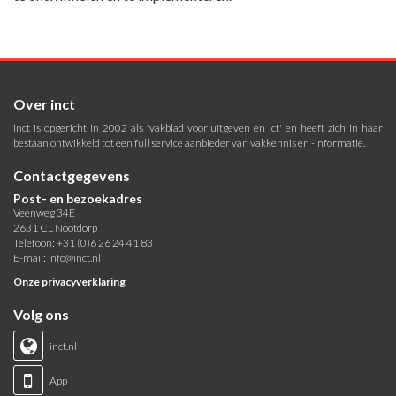
Over inct
inct is opgericht in 2002 als 'vakblad voor uitgeven en ict' en heeft zich in haar
bestaan ontwikkeld tot een full service aanbieder van vakkennis en -informatie.
Contactgegevens
Post- en bezoekadres
Veenweg 34E
2631 CL Nootdorp
Telefoon: +31 (0)6 26 24 41 83
E-mail:
info@inct.nl
Onze privacyverklaring
Volg ons
inct.nl
App