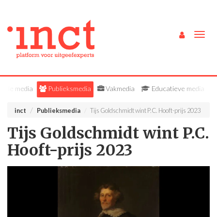
Togg
navig
Alle media
Publieksmedia
Vakmedia
Educatieve media
inct
Publieksmedia
Tijs Goldschmidt wint P.C. Hooft-prijs 2023
Tijs Goldschmidt wint P.C.
Hooft-prijs 2023