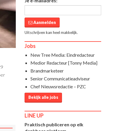
Je e-mailadres:
Aanmelden
Uitschrijven kan heel makkelijk.
Jobs
New Tree Media: Eindredacteur
Medior Redacteur [Tonny Media]
29
Brandmarketeer
ber
Senior Communicatieadviseur
Chef Nieuwsredactie – PZC
Bekijk alle jobs
LINE UP
Praktisch publiceren op elk
denkbaar platform