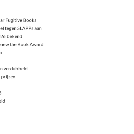
ar Fugitive Books
el tegen SLAPPs aan
026 bekend
Renew the Book Award
er
an verdubbeld
 prijzen
6
eld