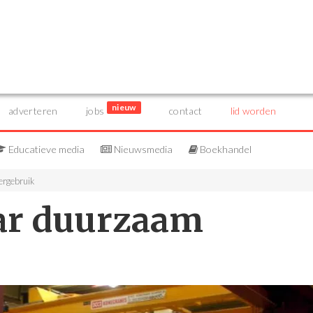
nieuw
adverteren
jobs
contact
lid worden
Educatieve media
Nieuwsmedia
Boekhandel
ergebruik
ar duurzaam