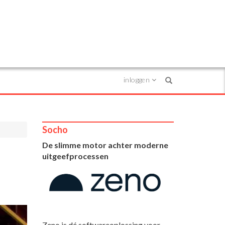
inloggen
Search
Socho
De slimme motor achter moderne
uitgeefprocessen
Zeno is dé softwareoplossing voor