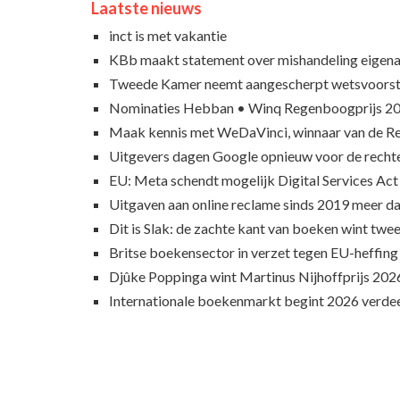
Laatste nieuws
inct is met vakantie
KBb maakt statement over mishandeling eigena
Tweede Kamer neemt aangescherpt wetsvoorst
Nominaties Hebban • Winq Regenboogprijs 2
Maak kennis met WeDaVinci, winnaar van de 
Uitgevers dagen Google opnieuw voor de recht
EU: Meta schendt mogelijk Digital Services Act
Uitgaven aan online reclame sinds 2019 meer d
Dit is Slak: de zachte kant van boeken wint twee
Britse boekensector in verzet tegen EU-heffing
Djûke Poppinga wint Martinus Nijhoffprijs 202
Internationale boekenmarkt begint 2026 verde