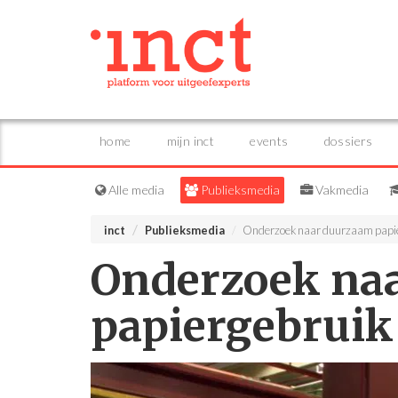
home
mijn inct
events
dossiers
Alle media
Publieksmedia
Vakmedia
inct
Publieksmedia
Onderzoek naar duurzaam papi
Onderzoek na
papiergebruik