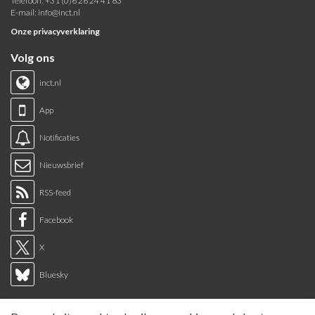
Telefoon: +31 (0)6 26 24 41 83
E-mail:
info@inct.nl
Onze privacyverklaring
Volg ons
inct.nl
App
Notificaties
Nieuwsbrief
RSS-feed
Facebook
X
Bluesky
Links