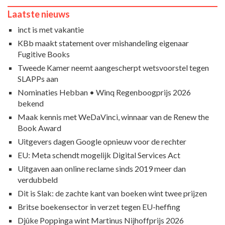
Laatste nieuws
inct is met vakantie
KBb maakt statement over mishandeling eigenaar
Fugitive Books
Tweede Kamer neemt aangescherpt wetsvoorstel tegen
SLAPPs aan
Nominaties Hebban • Winq Regenboogprijs 2026
bekend
Maak kennis met WeDaVinci, winnaar van de Renew the
Book Award
Uitgevers dagen Google opnieuw voor de rechter
EU: Meta schendt mogelijk Digital Services Act
Uitgaven aan online reclame sinds 2019 meer dan
verdubbeld
Dit is Slak: de zachte kant van boeken wint twee prijzen
Britse boekensector in verzet tegen EU-heffing
Djûke Poppinga wint Martinus Nijhoffprijs 2026