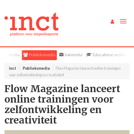
Togg
navig
Alle media
Publieksmedia
Vakmedia
Educatieve media
inct
Publieksmedia
Flow Magazine lanceert online trainingen
voor zelfontwikkeling en creativiteit
Flow Magazine lanceert
online trainingen voor
zelfontwikkeling en
creativiteit