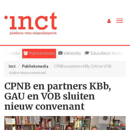
Togg
navig
Alle media
Publieksmedia
Vakmedia
Educatieve media
inct
Publieksmedia
CPNB en partners KBb, GAU en VOB
sluiten nieuw convenant
CPNB en partners KBb,
GAU en VOB sluiten
nieuw convenant