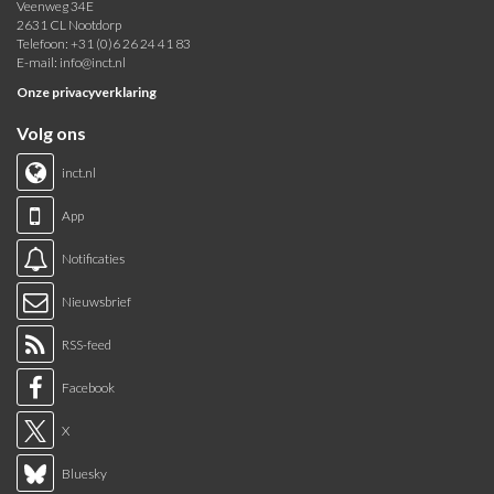
Veenweg 34E
2631 CL Nootdorp
Telefoon: +31 (0)6 26 24 41 83
E-mail:
info@inct.nl
Onze privacyverklaring
Volg ons
inct.nl
App
Notificaties
Nieuwsbrief
RSS-feed
Facebook
X
Bluesky