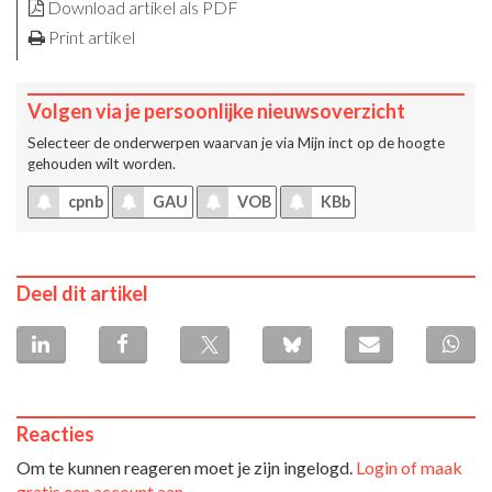
Download artikel als PDF
Print artikel
Volgen via je persoonlijke nieuwsoverzicht
Selecteer de onderwerpen waarvan je via
Mijn inct
op de hoogte
gehouden wilt worden.
cpnb
GAU
VOB
KBb
Deel dit artikel
Reacties
Om te kunnen reageren moet je zijn ingelogd.
Login of maak
gratis een account aan
.