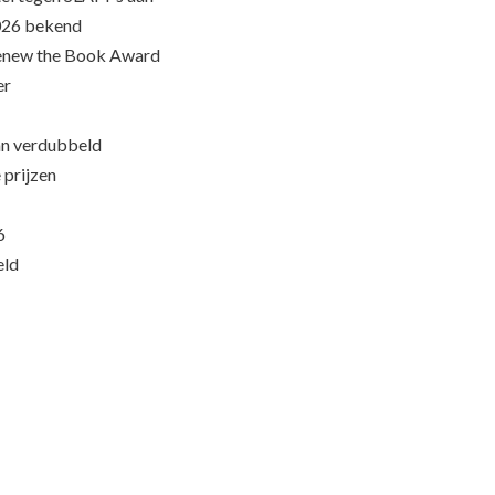
026 bekend
Renew the Book Award
er
an verdubbeld
 prijzen
6
eld