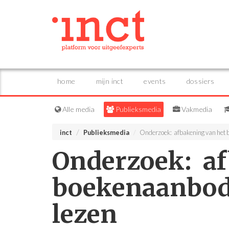
home
mijn inct
events
dossiers
Alle media
Publieksmedia
Vakmedia
inct
Publieksmedia
Onderzoek: afbakening van het bo
Onderzoek: af
boekenaanbod b
lezen