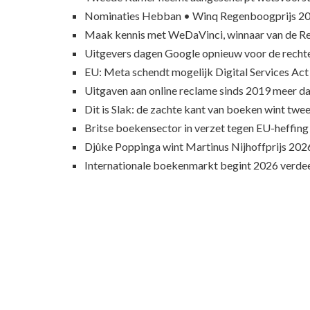
Nominaties Hebban • Winq Regenboogprijs 2
Maak kennis met WeDaVinci, winnaar van de 
Uitgevers dagen Google opnieuw voor de recht
EU: Meta schendt mogelijk Digital Services Act
Uitgaven aan online reclame sinds 2019 meer d
Dit is Slak: de zachte kant van boeken wint twee
Britse boekensector in verzet tegen EU-heffing
Djûke Poppinga wint Martinus Nijhoffprijs 202
Internationale boekenmarkt begint 2026 verde