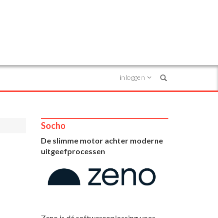
inloggen
Search
Socho
De slimme motor achter moderne
uitgeefprocessen
Zeno is dé softwareoplossing voor