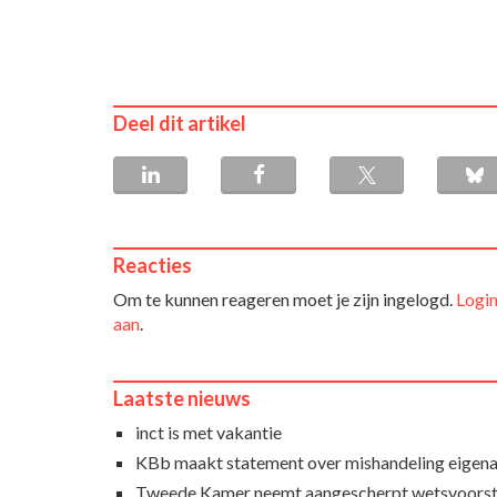
Deel dit artikel
Reacties
Om te kunnen reageren moet je zijn ingelogd.
Login
aan
.
Laatste nieuws
inct is met vakantie
KBb maakt statement over mishandeling eigena
Tweede Kamer neemt aangescherpt wetsvoorst