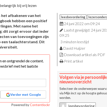
 het afbakenen van het
leesbevordering
lezersonder
ogboek hebben een positief
24 juni 2022 om 09:24
rlingen. Met name het
Laatst gewijzigd: 24 juni 2
 dit zorgt ervoor dat ieder
09:25
fecten van toevoegingen zijn
p een taalachterstand. Dit
3 minuten leestijd
iversiteit.
David Huijzer
Download artikel als PDF
 in en ontgrendel de content.
Print artikel
wsbrief met het laatste
Volgen via je persoonlijk
nieuwsoverzicht
Selecteer de onderwerpen waarva
via
Mijn inct
op de hoogte gehoud
Verder met Google
worden.
Powered by
Contentlockr
leesbevordering