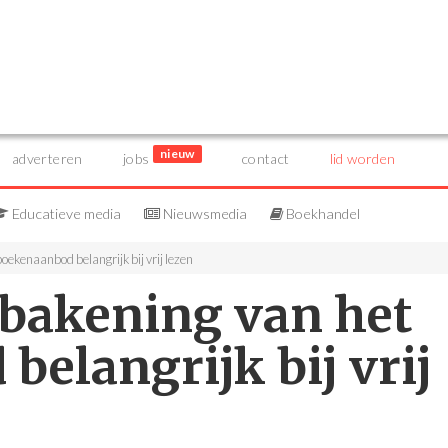
nieuw
adverteren
jobs
contact
lid worden
Educatieve media
Nieuwsmedia
Boekhandel
ekenaanbod belangrijk bij vrij lezen
bakening van het
elangrijk bij vrij