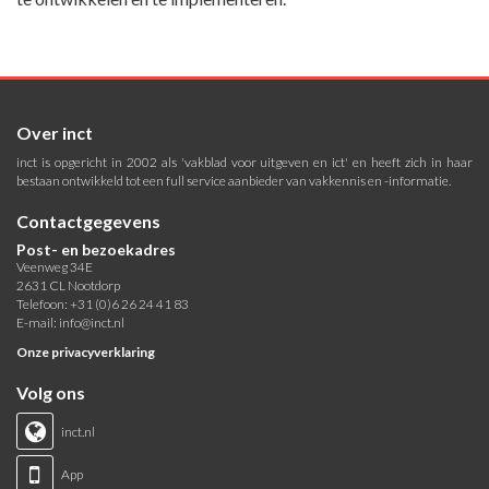
Over inct
inct is opgericht in 2002 als 'vakblad voor uitgeven en ict' en heeft zich in haar
bestaan ontwikkeld tot een full service aanbieder van vakkennis en -informatie.
Contactgegevens
Post- en bezoekadres
Veenweg 34E
2631 CL Nootdorp
Telefoon: +31 (0)6 26 24 41 83
E-mail:
info@inct.nl
Onze privacyverklaring
Volg ons
inct.nl
App