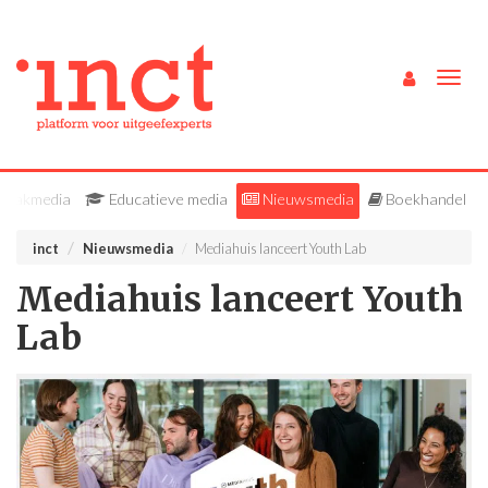
Togg
navig
Vakmedia
Educatieve media
Nieuwsmedia
Boekhandel
inct
Nieuwsmedia
Mediahuis lanceert Youth Lab
Mediahuis lanceert Youth
Lab