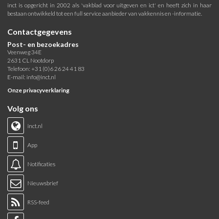
inct is opgericht in 2002 als 'vakblad voor uitgeven en ict' en heeft zich in haar
bestaan ontwikkeld tot een full service aanbieder van vakkennis en -informatie.
Contactgegevens
Post- en bezoekadres
Veenweg 34E
2631 CL Nootdorp
Telefoon: +31 (0)6 26 24 41 83
E-mail:
info@inct.nl
Onze privacyverklaring
Volg ons
inct.nl
App
Notificaties
Nieuwsbrief
RSS-feed