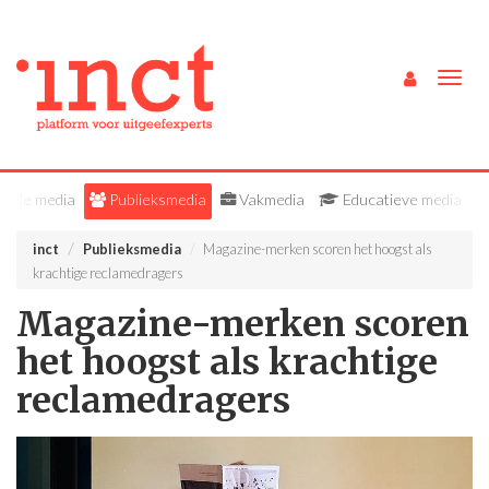
Togg
navig
Alle media
Publieksmedia
Vakmedia
Educatieve media
inct
Publieksmedia
Magazine-merken scoren het hoogst als
krachtige reclamedragers
Magazine-merken scoren
het hoogst als krachtige
reclamedragers