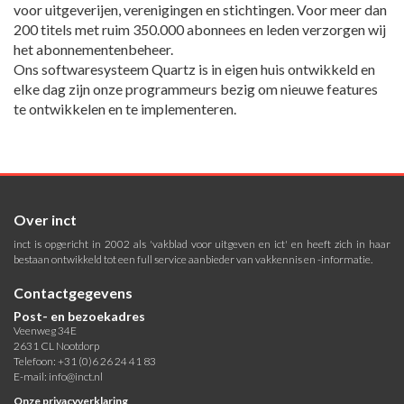
voor uitgeverijen, verenigingen en stichtingen. Voor meer dan
200 titels met ruim 350.000 abonnees en leden verzorgen wij
het abonnementenbeheer.
Ons softwaresysteem Quartz is in eigen huis ontwikkeld en
elke dag zijn onze programmeurs bezig om nieuwe features
te ontwikkelen en te implementeren.
Over inct
inct is opgericht in 2002 als 'vakblad voor uitgeven en ict' en heeft zich in haar
bestaan ontwikkeld tot een full service aanbieder van vakkennis en -informatie.
Contactgegevens
Post- en bezoekadres
Veenweg 34E
2631 CL Nootdorp
Telefoon: +31 (0)6 26 24 41 83
E-mail:
info@inct.nl
Onze privacyverklaring