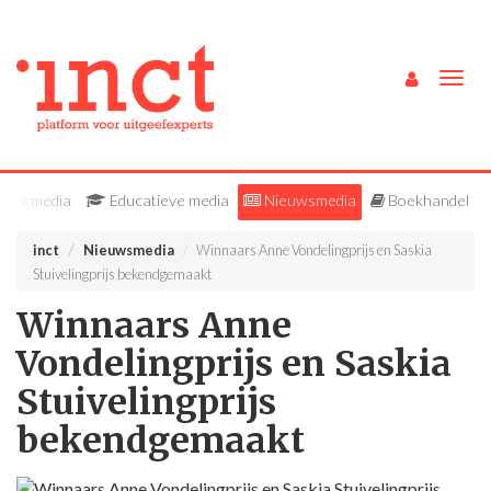
Togg
navig
Vakmedia
Educatieve media
Nieuwsmedia
Boekhandel
inct
Nieuwsmedia
Winnaars Anne Vondelingprijs en Saskia
Stuivelingprijs bekendgemaakt
Winnaars Anne
Vondelingprijs en Saskia
Stuivelingprijs
bekendgemaakt