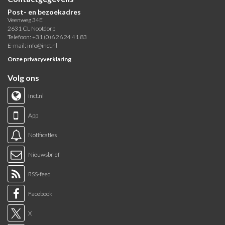
Post- en bezoekadres
Veenweg 34E
2631 CL Nootdorp
Telefoon: +31 (0)6 26 24 41 83
E-mail:
info@inct.nl
Onze privacyverklaring
Volg ons
inct.nl
App
Notificaties
Nieuwsbrief
RSS-feed
Facebook
X