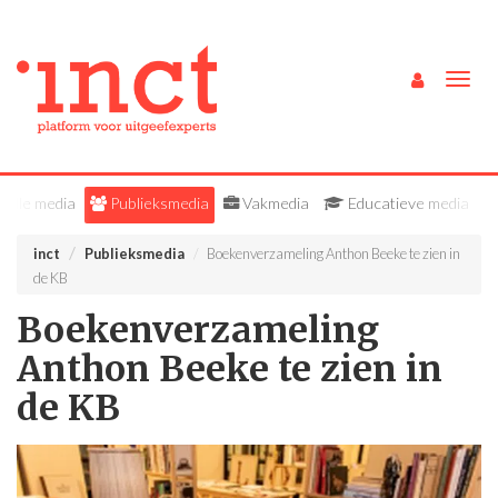
Togg
navig
Alle media
Publieksmedia
Vakmedia
Educatieve media
inct
Publieksmedia
Boekenverzameling Anthon Beeke te zien in
de KB
Boekenverzameling
Anthon Beeke te zien in
de KB