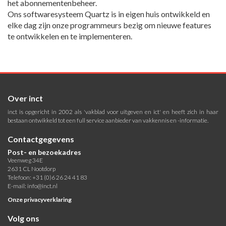
het abonnementenbeheer.
Ons softwaresysteem Quartz is in eigen huis ontwikkeld en
elke dag zijn onze programmeurs bezig om nieuwe features
te ontwikkelen en te implementeren.
Over inct
inct is opgericht in 2002 als 'vakblad voor uitgeven en ict' en heeft zich in haar
bestaan ontwikkeld tot een full service aanbieder van vakkennis en -informatie.
Contactgegevens
Post- en bezoekadres
Veenweg 34E
2631 CL Nootdorp
Telefoon: +31 (0)6 26 24 41 83
E-mail:
info@inct.nl
Onze privacyverklaring
Volg ons