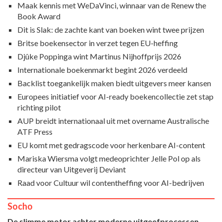
Maak kennis met WeDaVinci, winnaar van de Renew the
Book Award
Dit is Slak: de zachte kant van boeken wint twee prijzen
Britse boekensector in verzet tegen EU-heffing
Djûke Poppinga wint Martinus Nijhoffprijs 2026
Internationale boekenmarkt begint 2026 verdeeld
Backlist toegankelijk maken biedt uitgevers meer kansen
Europees initiatief voor AI-ready boekencollectie zet stap
richting pilot
AUP breidt internationaal uit met overname Australische
ATF Press
EU komt met gedragscode voor herkenbare AI-content
Mariska Wiersma volgt medeoprichter Jelle Pol op als
directeur van Uitgeverij Deviant
Raad voor Cultuur wil contentheffing voor AI-bedrijven
Socho
De slimme motor achter moderne uitgeefprocessen