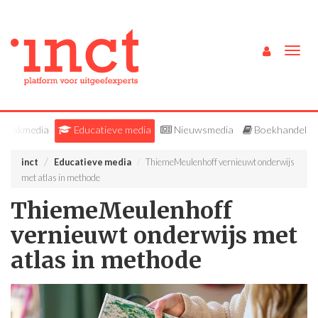
Togg
navig
Vakmedia
Educatieve media
Nieuwsmedia
Boekhandel
inct
Educatieve media
ThiemeMeulenhoff vernieuwt onderwijs
met atlas in methode
ThiemeMeulenhoff
vernieuwt onderwijs met
atlas in methode