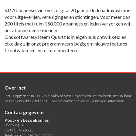
S.P. Abonneeservice verzorgt al 20 jaar de ledenadministratie
voor uitgeverijen, verenigingen en stichtingen. Voor meer dan
200 titels met ruim 350.000 abonnees en leden verzorgen wij
het abonnementenbeheer.
Ons softwaresysteem Quartz is in eigen huis ontwikkeld en
elke dag zijn onze programmeurs bezig om nieuwe features
te ontwikkelen en te implementeren.
Over inct
inct is opgericht in 2002 als 'vakblad voor uitgeven en ict' en heeft zich in haar
bestaan ontwikkeld tot een full service aanbieder van vakkennis en -informatie.
Contactgegevens
Post- en bezoekadres
Veenweg 34E
2631 CL Nootdorp
Telefoon: +31 (0)6 26 24 41 83