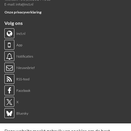
E-mail:
info@inct.nl
Onze privacyverklaring
Volg ons
inct.nl
App
Notificaties
Nieuwsbrief
RSS-feed
Facebook
X
Bluesky
Links
Deze website maakt gebruik van cookies om de best