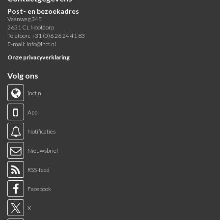
Post- en bezoekadres
Veenweg 34E
2631 CL Nootdorp
Telefoon: +31 (0)6 26 24 41 83
E-mail:
info@inct.nl
Onze privacyverklaring
Volg ons
inct.nl
App
Notificaties
Nieuwsbrief
RSS-feed
Facebook
X