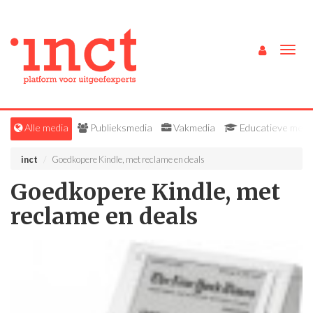
Togg
navig
Alle media
Publieksmedia
Vakmedia
Educatieve medi
inct
Goedkopere Kindle, met reclame en deals
Goedkopere Kindle, met
reclame en deals