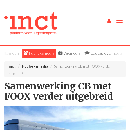
Togg
navig
Alle media
Publieksmedia
Vakmedia
Educatieve media
inct
Publieksmedia
Samenwerking CB met FOOX verder
uitgebreid
Samenwerking CB met
FOOX verder uitgebreid