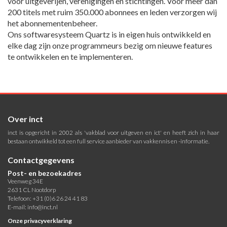
voor uitgeverijen, verenigingen en stichtingen. Voor meer dan
200 titels met ruim 350.000 abonnees en leden verzorgen wij
het abonnementenbeheer.
Ons softwaresysteem Quartz is in eigen huis ontwikkeld en
elke dag zijn onze programmeurs bezig om nieuwe features
te ontwikkelen en te implementeren.
Over inct
inct is opgericht in 2002 als 'vakblad voor uitgeven en ict' en heeft zich in haar
bestaan ontwikkeld tot een full service aanbieder van vakkennis en -informatie.
Contactgegevens
Post- en bezoekadres
Veenweg 34E
2631 CL Nootdorp
Telefoon: +31 (0)6 26 24 41 83
E-mail:
info@inct.nl
Onze privacyverklaring