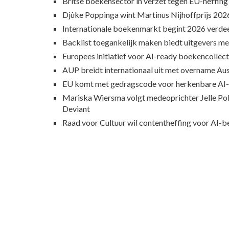
Britse boekensector in verzet tegen EU-heffing
Djûke Poppinga wint Martinus Nijhoffprijs 202
Internationale boekenmarkt begint 2026 verde
Backlist toegankelijk maken biedt uitgevers m
Europees initiatief voor AI-ready boekencollecti
AUP breidt internationaal uit met overname Au
EU komt met gedragscode voor herkenbare AI-
Mariska Wiersma volgt medeoprichter Jelle Pol 
Deviant
Raad voor Cultuur wil contentheffing voor AI-b