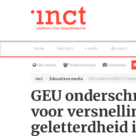
home
mijn inct
events
dossiers
Alle media
Publieksmedia
Vakmedia
inct
Educatieve media
GEU onderschrijft ECP-pleidooi
GEU onderschr
voor versnelli
geletterdheid 