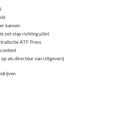
6
eld
eer kansen
e zet stap richting pilot
stralische ATF Press
content
op als directeur van Uitgeverij
edrijven