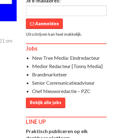
Je e-mailadres:
Aanmelden
Uitschrijven kan heel makkelijk.
021 om
Jobs
New Tree Media: Eindredacteur
Medior Redacteur [Tonny Media]
Brandmarketeer
Senior Communicatieadviseur
Chef Nieuwsredactie – PZC
Bekijk alle jobs
LINE UP
Praktisch publiceren op elk
denkbaar platform