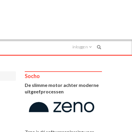
inloggen
Search
Socho
De slimme motor achter moderne
uitgeefprocessen
Zeno is dé softwareoplossing voor