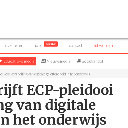
nieuw
adverteren
jobs
contact
lid worden
Educatieve media
Nieuwsmedia
Boekhandel
 voor versnelling van digitale geletterdheid in het onderwijs
ijft ECP-pleidooi
ng van digitale
in het onderwijs