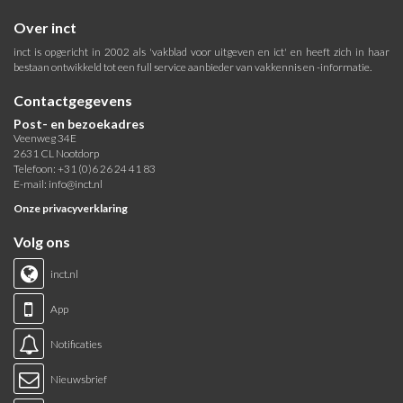
Over inct
inct is opgericht in 2002 als 'vakblad voor uitgeven en ict' en heeft zich in haar
bestaan ontwikkeld tot een full service aanbieder van vakkennis en -informatie.
Contactgegevens
Post- en bezoekadres
Veenweg 34E
2631 CL Nootdorp
Telefoon: +31 (0)6 26 24 41 83
E-mail:
info@inct.nl
Onze privacyverklaring
Volg ons
inct.nl
App
Notificaties
Nieuwsbrief