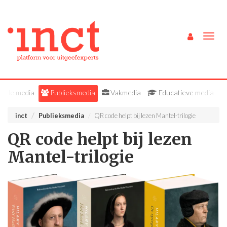
Togg
navig
Alle media
Publieksmedia
Vakmedia
Educatieve media
inct
Publieksmedia
QR code helpt bij lezen Mantel-trilogie
QR code helpt bij lezen
Mantel-trilogie