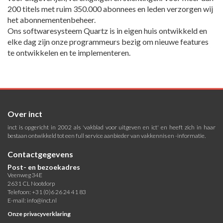
200 titels met ruim 350.000 abonnees en leden verzorgen wij
het abonnementenbeheer.
Ons softwaresysteem Quartz is in eigen huis ontwikkeld en
elke dag zijn onze programmeurs bezig om nieuwe features
te ontwikkelen en te implementeren.
Over inct
inct is opgericht in 2002 als 'vakblad voor uitgeven en ict' en heeft zich in haar
bestaan ontwikkeld tot een full service aanbieder van vakkennis en -informatie.
Contactgegevens
Post- en bezoekadres
Veenweg 34E
2631 CL Nootdorp
Telefoon: +31 (0)6 26 24 41 83
E-mail:
info@inct.nl
Onze privacyverklaring