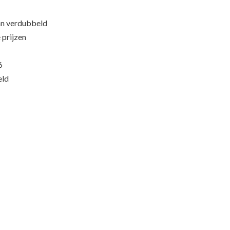
an verdubbeld
 prijzen
6
eld