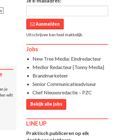
Je e-mailadres:
s
Aanmelden
Uitschrijven kan heel makkelijk.
Jobs
New Tree Media: Eindredacteur
Medior Redacteur [Tonny Media]
e
Brandmarketeer
Senior Communicatieadviseur
n je
Chef Nieuwsredactie – PZC
en wilt
Bekijk alle jobs
LINE UP
Praktisch publiceren op elk
denkbaar platform