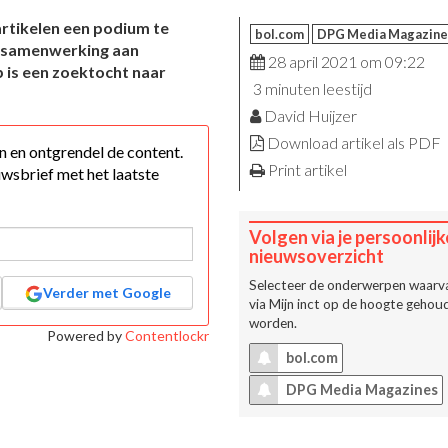
rtikelen een podium te
bol.com
DPG Media Magazine
n samenwerking aan
28 april 2021 om 09:22
 is een zoektocht naar
3 minuten leestijd
David Huijzer
Download artikel als PDF
 in en ontgrendel de content.
Print artikel
wsbrief met het laatste
Volgen via je persoonlijk
nieuwsoverzicht
Selecteer de onderwerpen waarva
Verder met Google
via
Mijn inct
op de hoogte gehoud
worden.
Powered by
Contentlockr
bol.com
DPG Media Magazines