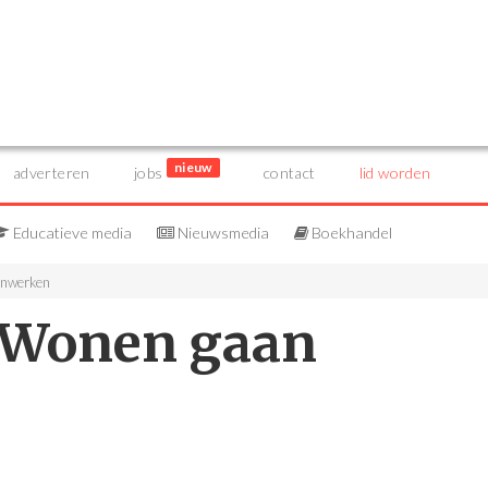
nieuw
adverteren
jobs
contact
lid worden
Educatieve media
Nieuwsmedia
Boekhandel
enwerken
TWonen gaan