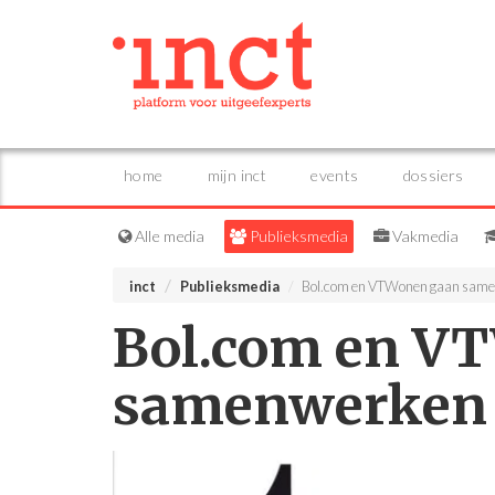
home
mijn inct
events
dossiers
Alle media
Publieksmedia
Vakmedia
inct
Publieksmedia
Bol.com en VTWonen gaan sam
Bol.com en V
samenwerken