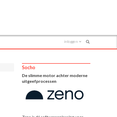
inloggen
Search
Socho
De slimme motor achter moderne
uitgeefprocessen
Zeno is dé softwareoplossing voor