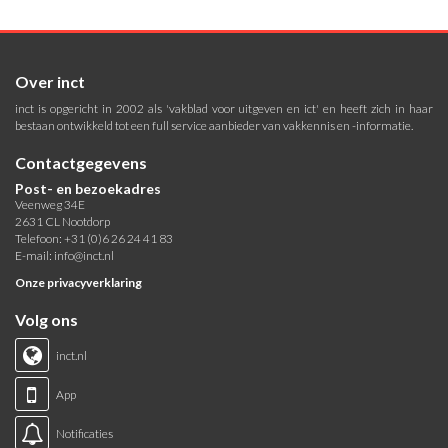
Over inct
inct is opgericht in 2002 als 'vakblad voor uitgeven en ict' en heeft zich in haar
bestaan ontwikkeld tot een full service aanbieder van vakkennis en -informatie.
Contactgegevens
Post- en bezoekadres
Veenweg 34E
2631 CL Nootdorp
Telefoon: +31 (0)6 26 24 41 83
E-mail:
info@inct.nl
Onze privacyverklaring
Volg ons
inct.nl
App
Notificaties