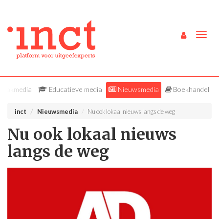
Togg
navig
Vakmedia
Educatieve media
Nieuwsmedia
Boekhandel
inct
Nieuwsmedia
Nu ook lokaal nieuws langs de weg
Nu ook lokaal nieuws
langs de weg