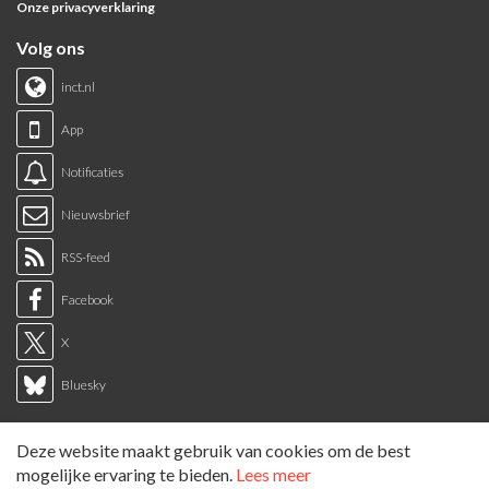
Onze privacyverklaring
Volg ons
inct.nl
App
Notificaties
Nieuwsbrief
RSS-feed
Facebook
X
Bluesky
Links
Deze website maakt gebruik van cookies om de best
Sitemap
mogelijke ervaring te bieden.
Lees meer
Tags overzicht