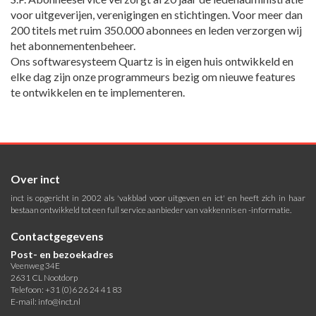
voor uitgeverijen, verenigingen en stichtingen. Voor meer dan
200 titels met ruim 350.000 abonnees en leden verzorgen wij
het abonnementenbeheer.
Ons softwaresysteem Quartz is in eigen huis ontwikkeld en
elke dag zijn onze programmeurs bezig om nieuwe features
te ontwikkelen en te implementeren.
Over inct
inct is opgericht in 2002 als 'vakblad voor uitgeven en ict' en heeft zich in haar
bestaan ontwikkeld tot een full service aanbieder van vakkennis en -informatie.
Contactgegevens
Post- en bezoekadres
Veenweg 34E
2631 CL Nootdorp
Telefoon: +31 (0)6 26 24 41 83
E-mail:
info@inct.nl