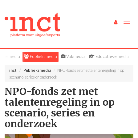
Togg
navig
Alle media
Publieksmedia
Vakmedia
Educatieve media
inct
Publieksmedia
NPO-fonds zet met talentenregeling in op
scenario, series en onderzoek
NPO-fonds zet met
talentenregeling in op
scenario, series en
onderzoek