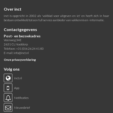
Over inct
inct is opgericht in 2002 als 'vakblad voor uitgeven en ict' en heeft zich in haar
bestaan ontwikkeld tot een full service aanbieder van vakkennis en -informatie.
Contactgegevens
Post- en bezoekadres
Veenweg 34E
2631 CL Nootdorp
Telefoon: +31 (0)6 26 24 41 83
E-mail:
info@inct.nl
Onze privacyverklaring
Volg ons
inct.nl
App
Notificaties
Nieuwsbrief