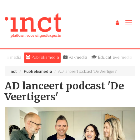
Togg
navig
Alle media
Publieksmedia
Vakmedia
Educatieve media
inct
Publieksmedia
AD lanceert podcast 'De Veertigers'
AD lanceert podcast 'De
Veertigers'