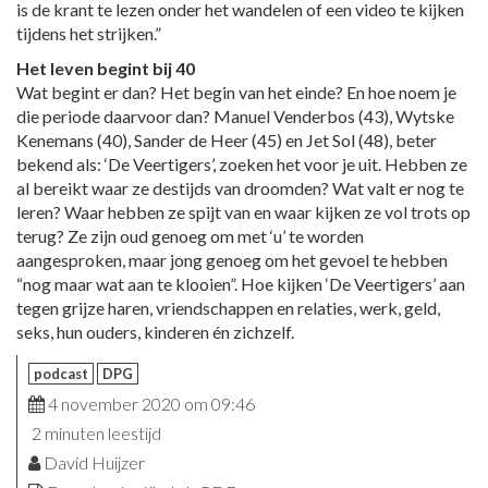
is de krant te lezen onder het wandelen of een video te kijken
tijdens het strijken.”
Het leven begint bij 40
Wat begint er dan? Het begin van het einde? En hoe noem je
die periode daarvoor dan? Manuel Venderbos (43), Wytske
Kenemans (40), Sander de Heer (45) en Jet Sol (48), beter
bekend als: ‘De Veertigers’, zoeken het voor je uit. Hebben ze
al bereikt waar ze destijds van droomden? Wat valt er nog te
leren? Waar hebben ze spijt van en waar kijken ze vol trots op
terug? Ze zijn oud genoeg om met ‘u’ te worden
aangesproken, maar jong genoeg om het gevoel te hebben
“nog maar wat aan te klooien”. Hoe kijken ‘De Veertigers’ aan
tegen grijze haren, vriendschappen en relaties, werk, geld,
seks, hun ouders, kinderen én zichzelf.
podcast
DPG
4 november 2020 om 09:46
2 minuten leestijd
David Huijzer