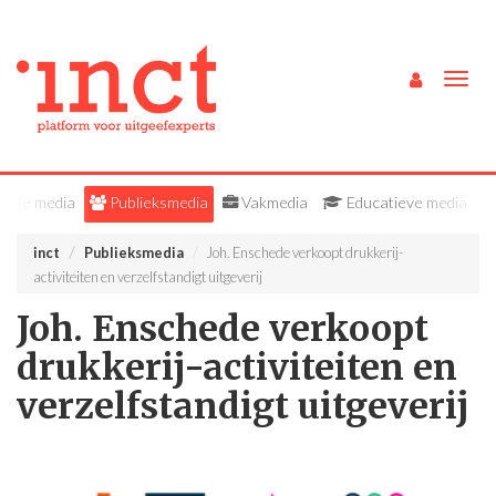
Togg
navig
Alle media
Publieksmedia
Vakmedia
Educatieve media
inct
Publieksmedia
Joh. Enschede verkoopt drukkerij-
activiteiten en verzelfstandigt uitgeverij
Joh. Enschede verkoopt
drukkerij-activiteiten en
verzelfstandigt uitgeverij