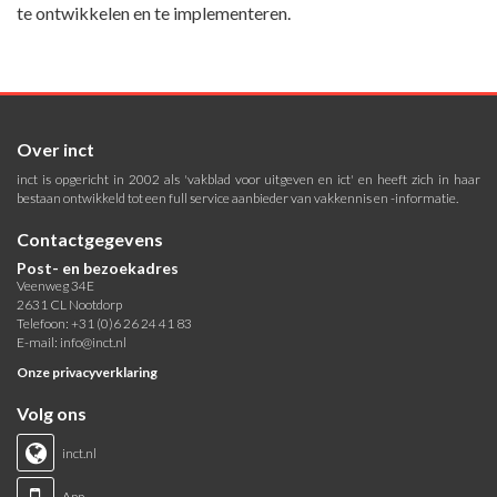
te ontwikkelen en te implementeren.
Over inct
inct is opgericht in 2002 als 'vakblad voor uitgeven en ict' en heeft zich in haar
bestaan ontwikkeld tot een full service aanbieder van vakkennis en -informatie.
Contactgegevens
Post- en bezoekadres
Veenweg 34E
2631 CL Nootdorp
Telefoon: +31 (0)6 26 24 41 83
E-mail:
info@inct.nl
Onze privacyverklaring
Volg ons
inct.nl