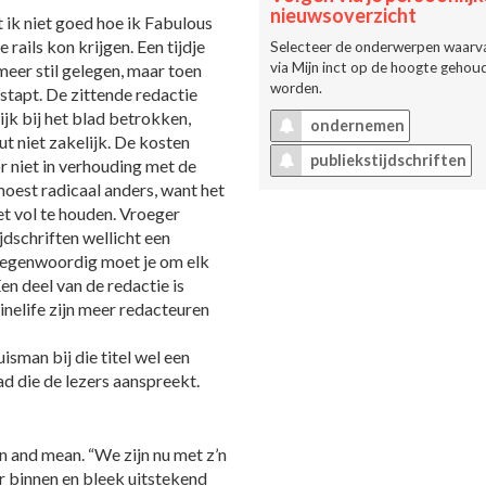
nieuwsoverzicht
t ik niet goed hoe ik Fabulous
ails kon krijgen. Een tijdje
Selecteer de onderwerpen waarva
via
Mijn inct
op de hoogte gehoud
meer stil gelegen, maar toen
worden.
estapt. De zittende redactie
ijk bij het blad betrokken,
ondernemen
t niet zakelijk. De kosten
publiekstijdschriften
 niet in verhouding met de
oest radicaal anders, want het
et vol te houden. Vroeger
dschriften wellicht een
tegenwoordig moet je om elk
Een deel van de redactie is
inelife zijn meer redacteuren
isman bij die titel wel een
ad die de lezers aanspreekt.
an and mean. “We zijn nu met z’n
ir binnen en bleek uitstekend