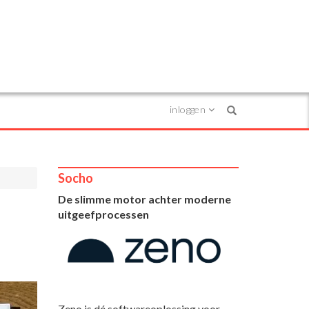
inloggen
Search
Socho
De slimme motor achter moderne
uitgeefprocessen
Zeno is dé softwareoplossing voor