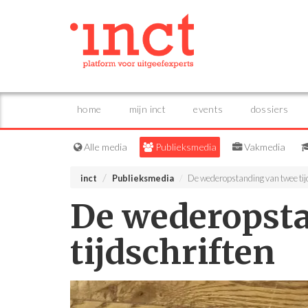
home
mijn inct
events
dossiers
Alle media
Publieksmedia
Vakmedia
inct
Publieksmedia
De wederopstanding van twee tij
De wederopst
tijdschriften