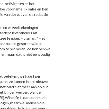
ine-activiteiten en het
doe voornamelijk sales en ben
 van de rest van de redactie
 en er veel rekeningen
andere leveranciers als
 zee te gaan. Huisman: “Het
Maar na een gesprek wilden
, om te proberen. Zo hebben we
en, maar dat is niet eenvoudig
at betekent welhaast per
ouden: ze komen in een nieuwe
n het blad niet meer aan op hun
t blijven werven, want er
j Winelife is dat anders: de
ologen, maar wel mensen die
aanpakken. Er is zo veel over