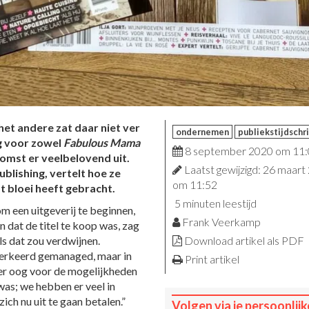
 het andere zat daar niet ver
ondernemen
publiekstijdschr
ng voor zowel
Fabulous Mama
8 september 2020 om 11
komst er veelbelovend uit.
Laatst gewijzigd: 26 maart
lishing, vertelt hoe ze
om 11:52
 bloei heeft gebracht.
5 minuten leestijd
m een uitgeverij te beginnen,
Frank Veerkamp
 dat de titel te koop was, zag
ls dat zou verdwijnen.
Download artikel als PDF
 verkeerd gemanaged, maar in
Print artikel
er oog voor de mogelijkheden
was; we hebben er veel in
zich nu uit te gaan betalen.”
Volgen via je persoonlijk