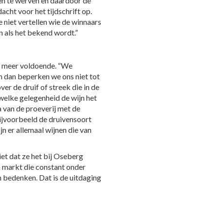
en te werven en daardoor de
acht voor het tijdschrift op.
e niet vertellen wie de winnaars
n als het bekend wordt.”
et meer voldoende. “We
n dan beperken we ons niet tot
ver de druif of streek die in de
 welke gelegenheid de wijn het
 van de proeverij met de
bijvoorbeeld de druivensoort
ijn er allemaal wijnen die van
niet dat ze het bij Oseberg
n markt die constant onder
en bedenken. Dat is de uitdaging