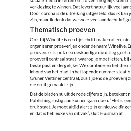
sociale media inzetten om zo veel mogelijk stemm
verkiezing te winnen. Dat levert natuurlijk veel aand
Door corona is de uitreiking uitgesteld, dus ik kan j
zijn, maar ik denk dat we weer veel aandacht krijge
Thematisch proeven
Ook bij Winelife is een tijdschrift maken alleen ni
organiseren proeverijen onder de naam Winelive. E
proeven: er is ook een deskundige die uitleg geeft o
proeverij centraal staat: waarop je moet letten, bij
beste past en dergelijke. We combineren het thema
inhoud van het blad. In het lopende nummer staat 
Grüner Veltliner centraal, dus tijdens de proeverij z
die druif gemaakt zijn.
Dat de bladen nu uit de rode cijfers zijn, betekent 
Publishing rustig aan kunnen gaan doen. “Het is ee
druk staat. Je moet altijd alert zijn en nieuwe ding
en dat is het leuke van dit vak”, sluit Huisman af.