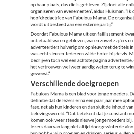
op haar plaats, dus die is gebleven. Zij doet alle onl
organiseren van evenementen”, aldus Huisman. “Ik 
hoofdredactrice van Fabulous Mama. De organisatie
wordt uitbesteed aan een externe partij.”
Doordat Fabulous Mama uit een faillissement kwam
onbetaald waren gebleven, waren zowel zzp’ers en 
adverteerders huiverig om opnieuw met de titels in
was echt sleuren. Iedereen wilde boter bij de vis. 
bedrijven toch wel een achtste pagina advertentie
het vertrouwen wel weer aardig weten terug te winn
geweest.”
Verschillende doelgroepen
Fabulous Mama is een blad voor jonge moeders. D
definitie dat de lezers er na een paar jaar mee oph
fase, net als hun kinderen en dan sluit de inhoud va
belevingswereld. “Dat betekent dat je constant moe
komen ook weer steeds nieuwe jonge moeders bij. Bi
lezers daarvan lang niet altijd doorgewinterde vin
hun hobby, wijn proeven en drinken, serieus willen 