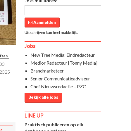
Je e-mailadres:
Aanmelden
Uitschrijven kan heel makkelijk.
Jobs
New Tree Media: Eindredacteur
iften
Medior Redacteur [Tonny Media]
:00
Brandmarketeer
 2025
Senior Communicatieadviseur
Chef Nieuwsredactie – PZC
Bekijk alle jobs
LINE UP
Praktisch publiceren op elk
e
denkbaar platform