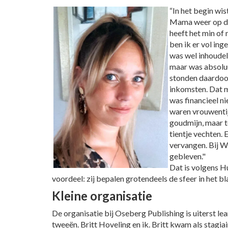
“In het begin wis
Mama weer op de r
heeft het min of 
ben ik er vol ing
was wel inhoudel
maar was absoluu
stonden daardoor
inkomsten. Dat m
was financieel ni
waren vrouwentij
goudmijn, maar 
tientje vechten. 
vervangen. Bij W
gebleven."
Dat is volgens Hu
voordeel: zij bepalen grotendeels de sfeer in het bl
Kleine organisatie
De organisatie bij Oseberg Publishing is uiterst le
tweeën. Britt Hoveling en ik. Britt kwam als stagia