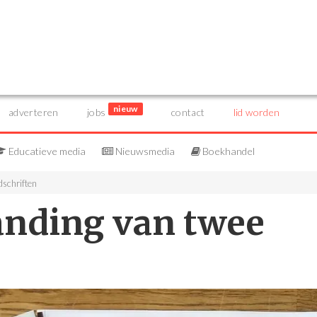
nieuw
adverteren
jobs
contact
lid worden
Educatieve media
Nieuwsmedia
Boekhandel
dschriften
anding van twee