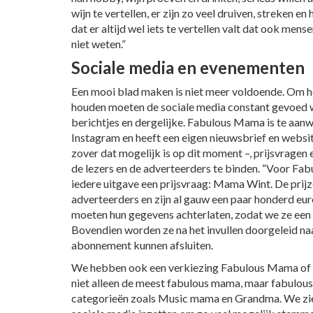
wijn te vertellen, er zijn zo veel druiven, streken en
dat er altijd wel iets te vertellen valt dat ook mens
niet weten.”
Sociale media en evenementen
Een mooi blad maken is niet meer voldoende. Om h
houden moeten de sociale media constant gevoed
berichtjes en dergelijke. Fabulous Mama is te aan
Instagram en heeft een eigen nieuwsbrief en webs
zover dat mogelijk is op dit moment –, prijsvragen e
de lezers en de adverteerders te binden. “Voor F
iedere uitgave een prijsvraag: Mama Wint. De prijz
adverteerders en zijn al gauw een paar honderd eu
moeten hun gegevens achterlaten, zodat we ze een
Bovendien worden ze na het invullen doorgeleid na
abonnement kunnen afsluiten.
We hebben ook een verkiezing Fabulous Mama of t
niet alleen de meest fabulous mama, maar fabulous
categorieën zoals Music mama en Grandma. We zi