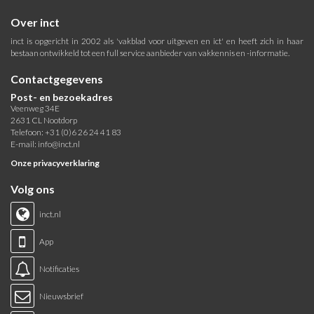
Over inct
inct is opgericht in 2002 als 'vakblad voor uitgeven en ict' en heeft zich in haar
bestaan ontwikkeld tot een full service aanbieder van vakkennis en -informatie.
Contactgegevens
Post- en bezoekadres
Veenweg 34E
2631 CL Nootdorp
Telefoon: +31 (0)6 26 24 41 83
E-mail:
info@inct.nl
Onze privacyverklaring
Volg ons
inct.nl
App
Notificaties
Nieuwsbrief