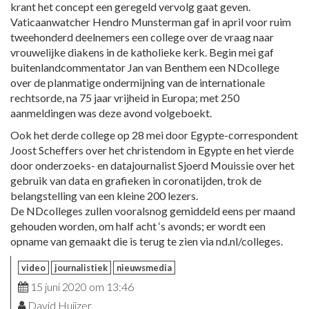
krant het concept een geregeld vervolg gaat geven.
Vaticaanwatcher Hendro Munsterman gaf in april voor ruim
tweehonderd deelnemers een college over de vraag naar
vrouwelijke diakens in de katholieke kerk. Begin mei gaf
buitenlandcommentator Jan van Benthem een NDcollege
over de planmatige ondermijning van de internationale
rechtsorde, na 75 jaar vrijheid in Europa; met 250
aanmeldingen was deze avond volgeboekt.
Ook het derde college op 28 mei door Egypte-correspondent
Joost Scheffers over het christendom in Egypte en het vierde
door onderzoeks- en datajournalist Sjoerd Mouissie over het
gebruik van data en grafieken in coronatijden, trok de
belangstelling van een kleine 200 lezers.
De NDcolleges zullen vooralsnog gemiddeld eens per maand
gehouden worden, om half acht ‘s avonds; er wordt een
opname van gemaakt die is terug te zien via nd.nl/colleges.
video
journalistiek
nieuwsmedia
15 juni 2020 om 13:46
David Huijzer