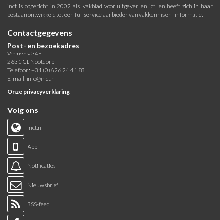
inct is opgericht in 2002 als 'vakblad voor uitgeven en ict' en heeft zich in haar
bestaan ontwikkeld tot een full service aanbieder van vakkennis en -informatie.
Contactgegevens
Post- en bezoekadres
Veenweg 34E
2631 CL Nootdorp
Telefoon: +31 (0)6 26 24 41 83
E-mail:
info@inct.nl
Onze privacyverklaring
Volg ons
inct.nl
App
Notificaties
Nieuwsbrief
RSS-feed