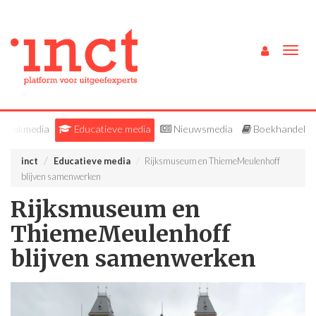
Togg
navig
Vakmedia
Educatieve media
Nieuwsmedia
Boekhandel
inct
Educatieve media
Rijksmuseum en ThiemeMeulenhoff
blijven samenwerken
Rijksmuseum en
ThiemeMeulenhoff
blijven samenwerken