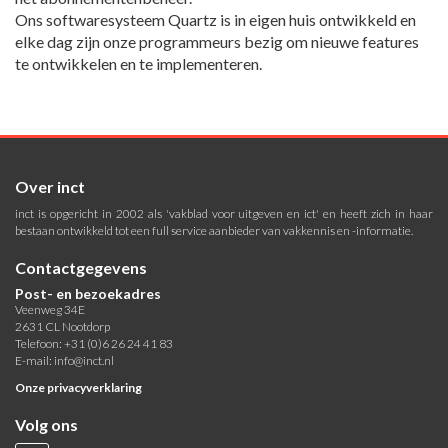
Ons softwaresysteem Quartz is in eigen huis ontwikkeld en
elke dag zijn onze programmeurs bezig om nieuwe features
te ontwikkelen en te implementeren.
Over inct
inct is opgericht in 2002 als 'vakblad voor uitgeven en ict' en heeft zich in haar
bestaan ontwikkeld tot een full service aanbieder van vakkennis en -informatie.
Contactgegevens
Post- en bezoekadres
Veenweg 34E
2631 CL Nootdorp
Telefoon: +31 (0)6 26 24 41 83
E-mail:
info@inct.nl
Onze privacyverklaring
Volg ons