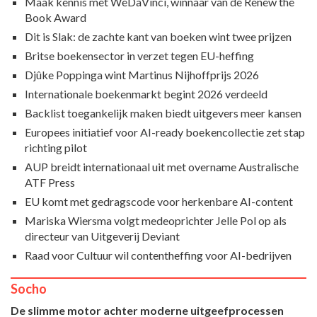
Maak kennis met WeDaVinci, winnaar van de Renew the
Book Award
Dit is Slak: de zachte kant van boeken wint twee prijzen
Britse boekensector in verzet tegen EU-heffing
Djûke Poppinga wint Martinus Nijhoffprijs 2026
Internationale boekenmarkt begint 2026 verdeeld
Backlist toegankelijk maken biedt uitgevers meer kansen
Europees initiatief voor AI-ready boekencollectie zet stap
richting pilot
AUP breidt internationaal uit met overname Australische
ATF Press
EU komt met gedragscode voor herkenbare AI-content
Mariska Wiersma volgt medeoprichter Jelle Pol op als
directeur van Uitgeverij Deviant
Raad voor Cultuur wil contentheffing voor AI-bedrijven
Socho
De slimme motor achter moderne uitgeefprocessen