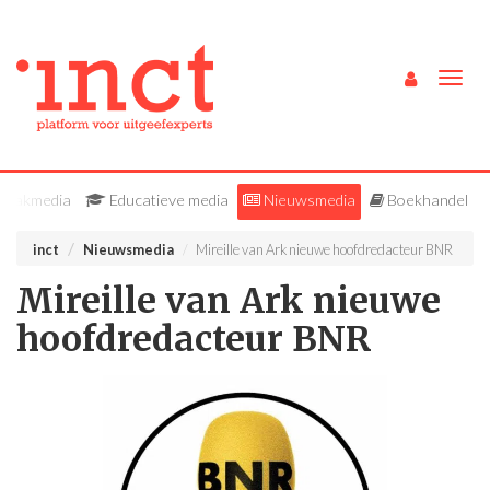
Togg
navig
Vakmedia
Educatieve media
Nieuwsmedia
Boekhandel
inct
Nieuwsmedia
Mireille van Ark nieuwe hoofdredacteur BNR
Mireille van Ark nieuwe
hoofdredacteur BNR