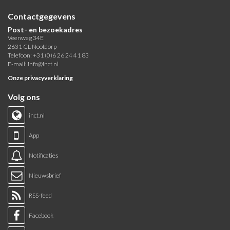
Contactgegevens
Post- en bezoekadres
Veenweg 34E
2631 CL Nootdorp
Telefoon: +31 (0)6 26 24 41 83
E-mail:
info@inct.nl
Onze privacyverklaring
Volg ons
inct.nl
App
Notificaties
Nieuwsbrief
RSS-feed
Facebook