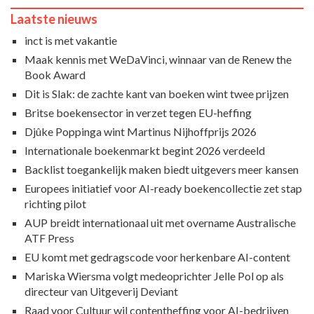
Laatste nieuws
inct is met vakantie
Maak kennis met WeDaVinci, winnaar van de Renew the
Book Award
Dit is Slak: de zachte kant van boeken wint twee prijzen
Britse boekensector in verzet tegen EU-heffing
Djûke Poppinga wint Martinus Nijhoffprijs 2026
Internationale boekenmarkt begint 2026 verdeeld
Backlist toegankelijk maken biedt uitgevers meer kansen
Europees initiatief voor AI-ready boekencollectie zet stap
richting pilot
AUP breidt internationaal uit met overname Australische
ATF Press
EU komt met gedragscode voor herkenbare AI-content
Mariska Wiersma volgt medeoprichter Jelle Pol op als
directeur van Uitgeverij Deviant
Raad voor Cultuur wil contentheffing voor AI-bedrijven