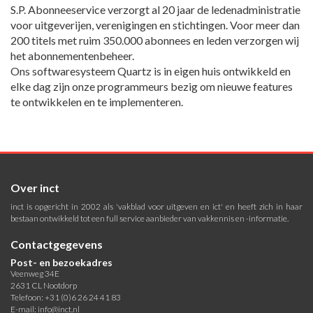
S.P. Abonneeservice verzorgt al 20 jaar de ledenadministratie
voor uitgeverijen, verenigingen en stichtingen. Voor meer dan
200 titels met ruim 350.000 abonnees en leden verzorgen wij
het abonnementenbeheer.
Ons softwaresysteem Quartz is in eigen huis ontwikkeld en
elke dag zijn onze programmeurs bezig om nieuwe features
te ontwikkelen en te implementeren.
Over inct
inct is opgericht in 2002 als 'vakblad voor uitgeven en ict' en heeft zich in haar
bestaan ontwikkeld tot een full service aanbieder van vakkennis en -informatie.
Contactgegevens
Post- en bezoekadres
Veenweg 34E
2631 CL Nootdorp
Telefoon: +31 (0)6 26 24 41 83
E-mail:
info@inct.nl