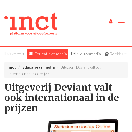
Togg
navig
Vakmedia
Educatieve media
Nieuwsmedia
Boekhandel
inct
Educatieve media
Uitgeverij Deviant valt ook
internationaal in de prijzen
Uitgeverij Deviant valt
ook internationaal in de
prijzen