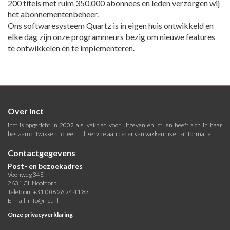
200 titels met ruim 350.000 abonnees en leden verzorgen wij
het abonnementenbeheer.
Ons softwaresysteem Quartz is in eigen huis ontwikkeld en
elke dag zijn onze programmeurs bezig om nieuwe features
te ontwikkelen en te implementeren.
Over inct
inct is opgericht in 2002 als 'vakblad voor uitgeven en ict' en heeft zich in haar
bestaan ontwikkeld tot een full service aanbieder van vakkennis en -informatie.
Contactgegevens
Post- en bezoekadres
Veenweg 34E
2631 CL Nootdorp
Telefoon: +31 (0)6 26 24 41 83
E-mail:
info@inct.nl
Onze privacyverklaring