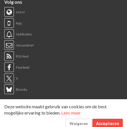
Volg ons
inct.nl
App
Notificaties
Nieuwsbrief
RSS-feed
Facebook
X
Bluesky
Links
Deze website maakt gebruik van cookies om de best
Sitemap
mogelijke ervaring te bieden.
Lees meer
Tags overzicht
Weigeren
Accepteren