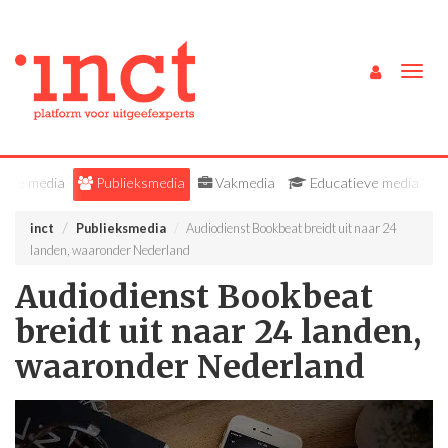
Togg
navig
Alle media
Publieksmedia
Vakmedia
Educatieve media
inct
Publieksmedia
Audiodienst Bookbeat breidt uit naar 24
landen, waaronder Nederland
Audiodienst Bookbeat
breidt uit naar 24 landen,
waaronder Nederland