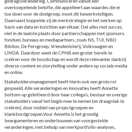
gedragsverandering. Communiceren vanuit een
overkoepelende belofte, die appelleert aan waardes die er
toe doen voor de doelgroep, moet dit bewerkstelligen.
Daarnaast koppelde zij de merkstrategie en het werken op
basis van data en inzichten aan elkaar. Dat alles met succes,
niet in de laatste plaats door partnerschappen met sponsors,
fondsen, bureaus en mediapartners, zoals NS, TUI, NBD
Biblion, De Persgroep, Vriendenloterij, Volkswagen en
LINDA. Daardoor weet de CPNB een groter bereik te
creëren voor de boodschap en wordt deze relevanter dankzij
diverse content en storytelling onder andere op sociale media
en online.
Stakeholdersmanagement heeft hierin ook een grote rol
gespeeld. Alle veranderingen en innovaties heeft Annette
bottom-up geïnitieerd door haar collega’s, bestuur en overige
stakeholders vanaf het begin mee te nemen (en draagvlak te
creëren), door middel van projectgroepen en
klankbordgroepen.Voor Annette is het grondig
beargumenteren en onderbouwen van voorgestelde
veranderingen, met behulp van merkportfolio-analyses,