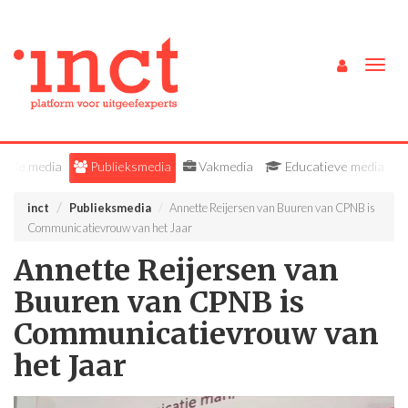
Togg
navig
Alle media
Publieksmedia
Vakmedia
Educatieve media
inct
Publieksmedia
Annette Reijersen van Buuren van CPNB is
Communicatievrouw van het Jaar
Annette Reijersen van
Buuren van CPNB is
Communicatievrouw van
het Jaar