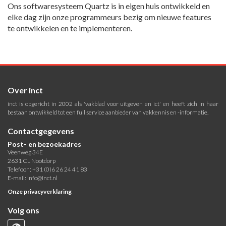
Ons softwaresysteem Quartz is in eigen huis ontwikkeld en
elke dag zijn onze programmeurs bezig om nieuwe features
te ontwikkelen en te implementeren.
Over inct
inct is opgericht in 2002 als 'vakblad voor uitgeven en ict' en heeft zich in haar
bestaan ontwikkeld tot een full service aanbieder van vakkennis en -informatie.
Contactgegevens
Post- en bezoekadres
Veenweg 34E
2631 CL Nootdorp
Telefoon: +31 (0)6 26 24 41 83
E-mail:
info@inct.nl
Onze privacyverklaring
Volg ons