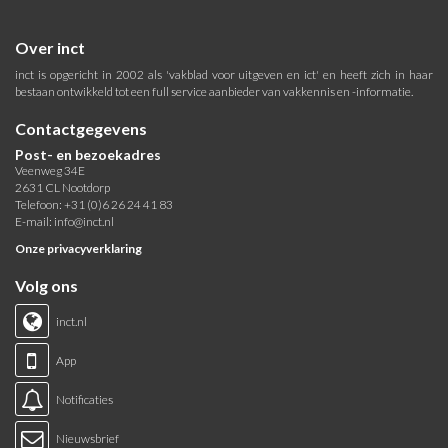
Over inct
inct is opgericht in 2002 als 'vakblad voor uitgeven en ict' en heeft zich in haar
bestaan ontwikkeld tot een full service aanbieder van vakkennis en -informatie.
Contactgegevens
Post- en bezoekadres
Veenweg 34E
2631 CL Nootdorp
Telefoon: +31 (0)6 26 24 41 83
E-mail:
info@inct.nl
Onze privacyverklaring
Volg ons
inct.nl
App
Notificaties
Nieuwsbrief