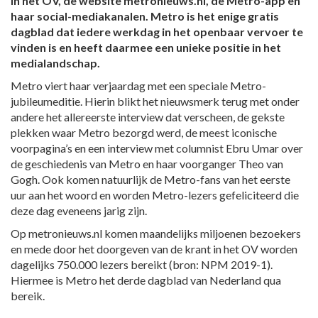
in het OV, de website metronieuws.nl, de Metro-app en
haar social-mediakanalen. Metro is het enige gratis
dagblad dat iedere werkdag in het openbaar vervoer te
vinden is en heeft daarmee een unieke positie in het
medialandschap.
Metro viert haar verjaardag met een speciale Metro-
jubileumeditie. Hierin blikt het nieuwsmerk terug met onder
andere het allereerste interview dat verscheen, de gekste
plekken waar Metro bezorgd werd, de meest iconische
voorpagina’s en een interview met columnist Ebru Umar over
de geschiedenis van Metro en haar voorganger Theo van
Gogh. Ook komen natuurlijk de Metro-fans van het eerste
uur aan het woord en worden Metro-lezers gefeliciteerd die
deze dag eveneens jarig zijn.
Op metronieuws.nl komen maandelijks miljoenen bezoekers
en mede door het doorgeven van de krant in het OV worden
dagelijks 750.000 lezers bereikt (bron: NPM 2019-1).
Hiermee is Metro het derde dagblad van Nederland qua
bereik.