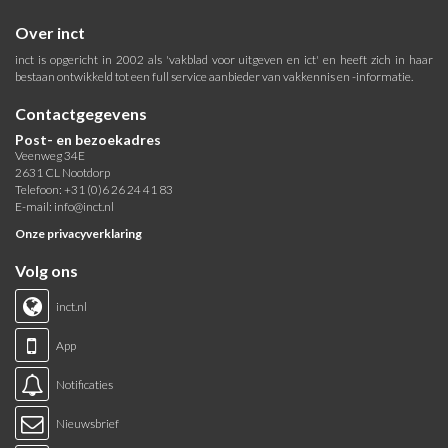
Over inct
inct is opgericht in 2002 als 'vakblad voor uitgeven en ict' en heeft zich in haar
bestaan ontwikkeld tot een full service aanbieder van vakkennis en -informatie.
Contactgegevens
Post- en bezoekadres
Veenweg 34E
2631 CL Nootdorp
Telefoon: +31 (0)6 26 24 41 83
E-mail:
info@inct.nl
Onze privacyverklaring
Volg ons
inct.nl
App
Notificaties
Nieuwsbrief