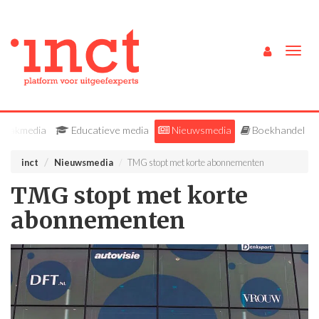
Togg
navig
Vakmedia
Educatieve media
Nieuwsmedia
Boekhandel
inct
Nieuwsmedia
TMG stopt met korte abonnementen
TMG stopt met korte
abonnementen