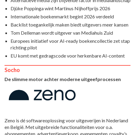
Alternatieve media zijn blijvende factor in medialandschap
Djûke Poppinga wint Martinus Nijhoffprijs 2026
Internationale boekenmarkt begint 2026 verdeeld
Backlist toegankelijk maken biedt uitgevers meer kansen
Tom Delleman wordt uitgever van Mediahuis Zuid
Europees initiatief voor AI-ready boekencollectie zet stap
richting pilot
EU komt met gedragscode voor herkenbare AI-content
Socho
De slimme motor achter moderne uitgeefprocessen
Zeno is dé softwareoplossing voor uitgeverijen in Nederland
en België. Met uitgebreide functionaliteiten voor o.a.
abonnementen, advertentieverkoop, evenementen, royalty’s