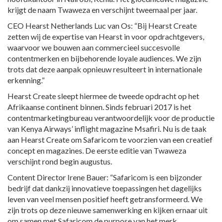
krijgt de naam Twaweza en verschijnt tweemaal per jaar.
CEO Hearst Netherlands Luc van Os: “Bij Hearst Create
zetten wij de expertise van Hearst in voor opdrachtgevers,
waarvoor we bouwen aan commercieel succesvolle
contentmerken en bijbehorende loyale audiences. We zijn
trots dat deze aanpak opnieuw resulteert in internationale
erkenning.”
Hearst Create sleept hiermee de tweede opdracht op het
Afrikaanse continent binnen. Sinds februari 2017 is het
contentmarketingbureau verantwoordelijk voor de productie
van Kenya Airways’ inflight magazine Msafiri. Nu is de taak
aan Hearst Create om Safaricom te voorzien van een creatief
concept en magazines. De eerste editie van Twaweza
verschijnt rond begin augustus.
Content Director Irene Bauer: “Safaricom is een bijzonder
bedrijf dat dankzij innovatieve toepassingen het dagelijks
leven van veel mensen positief heeft getransformeerd. We
zijn trots op deze nieuwe samenwerking en kijken ernaar uit
om samen met Safaricom de purpose van het merk,