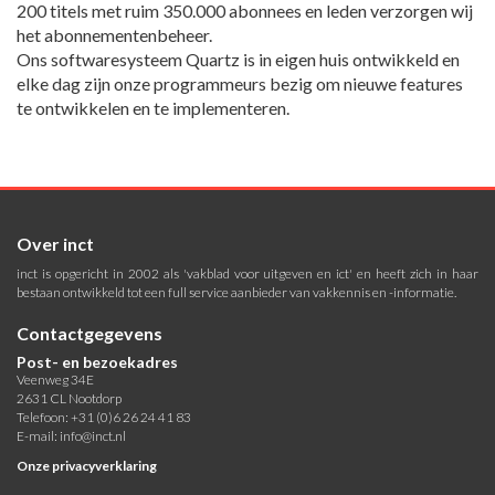
200 titels met ruim 350.000 abonnees en leden verzorgen wij
het abonnementenbeheer.
Ons softwaresysteem Quartz is in eigen huis ontwikkeld en
elke dag zijn onze programmeurs bezig om nieuwe features
te ontwikkelen en te implementeren.
Over inct
inct is opgericht in 2002 als 'vakblad voor uitgeven en ict' en heeft zich in haar
bestaan ontwikkeld tot een full service aanbieder van vakkennis en -informatie.
Contactgegevens
Post- en bezoekadres
Veenweg 34E
2631 CL Nootdorp
Telefoon: +31 (0)6 26 24 41 83
E-mail:
info@inct.nl
Onze privacyverklaring