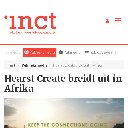
Togg
navig
Alle media
Publieksmedia
Vakmedia
Educatieve media
inct
Publieksmedia
Hearst Create breidt uit in Afrika
Hearst Create breidt uit in
Afrika