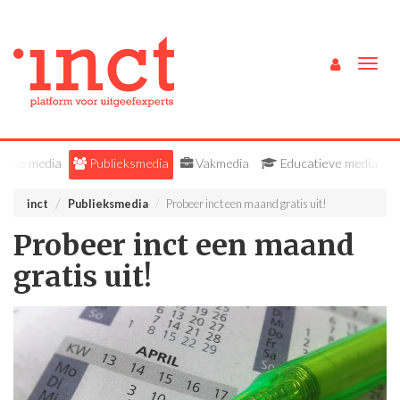
Togg
navig
Alle media
Publieksmedia
Vakmedia
Educatieve media
inct
Publieksmedia
Probeer inct een maand gratis uit!
Probeer inct een maand
gratis uit!