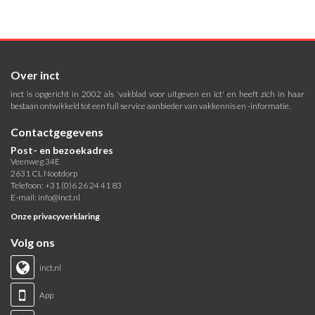
Over inct
inct is opgericht in 2002 als 'vakblad voor uitgeven en ict' en heeft zich in haar
bestaan ontwikkeld tot een full service aanbieder van vakkennis en -informatie.
Contactgegevens
Post- en bezoekadres
Veenweg 34E
2631 CL Nootdorp
Telefoon: +31 (0)6 26 24 41 83
E-mail:
info@inct.nl
Onze privacyverklaring
Volg ons
inct.nl
App