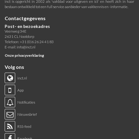
inct is opgericht in 2002 als 'vakblad voor uitgeven en ict' en heeft zich in haar
bestaan ontwikkeld tot een full service aanbieder van vakkennis en -informatie.
Contactgegevens
Post- en bezoekadres
Veenweg 34E
2631 CL Nootdorp
Telefoon: +31 (0)6 26 24 41 83
E-mail:
info@inct.nl
Onze privacyverklaring
Volg ons
inct.nl
App
Notificaties
Nieuwsbrief
RSS-feed
Facebook